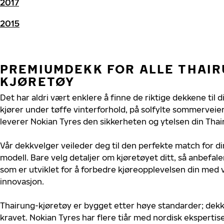
2017
2015
PREMIUMDEKK FOR ALLE THAI
KJØRETØY
Det har aldri vært enklere å finne de riktige dekkene til 
kjører under tøffe vinterforhold, på solfylte sommerveier 
leverer Nokian Tyres den sikkerheten og ytelsen din Thai
Vår dekkvelger veileder deg til den perfekte match for di
modell. Bare velg detaljer om kjøretøyet ditt, så anbefal
som er utviklet for å forbedre kjøreopplevelsen din med v
innovasjon.
Thairung-kjøretøy er bygget etter høye standarder; dek
kravet. Nokian Tyres har flere tiår med nordisk ekspertise