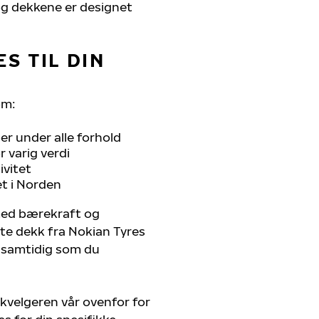
, og dekkene er designet
S TIL DIN
om:
r under alle forhold
 varig verdi
ivitet
et i Norden
 med bærekraft og
ste dekk fra Nokian Tyres
, samtidig som du
kvelgeren vår ovenfor for