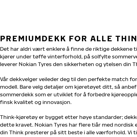
PREMIUMDEKK FOR ALLE THI
Det har aldri vært enklere å finne de riktige dekkene t
kjører under tøffe vinterforhold, på solfylte sommervei
leverer Nokian Tyres den sikkerheten og ytelsen din Th
Vår dekkvelger veileder deg til den perfekte match for
modell. Bare velg detaljer om kjøretøyet ditt, så anbefa
sommerdekk som er utviklet for å forbedre kjøreoppl
finsk kvalitet og innovasjon.
Think-kjøretøy er bygget etter høye standarder; dek
dette kravet. Nokian Tyres har flere tiår med nordisk e
din Think presterer på sitt beste i alle værforhold. Vi 