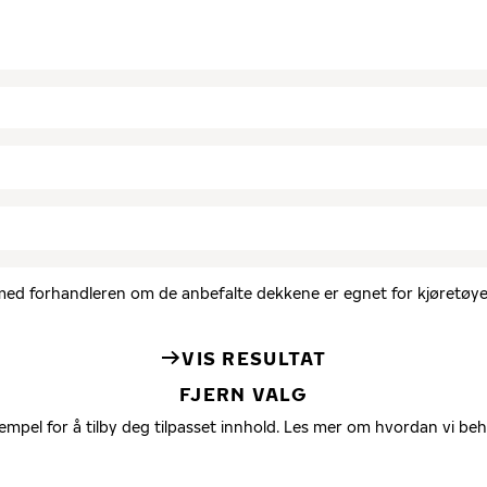
d med forhandleren om de anbefalte dekkene er egnet for kjøretøyet
VIS RESULTAT
FJERN VALG
empel for å tilby deg tilpasset innhold. Les mer om hvordan vi be