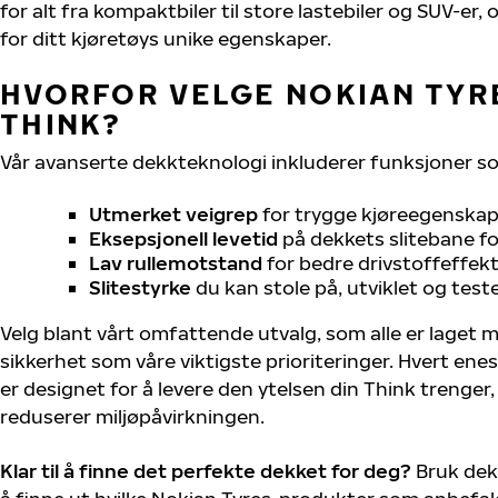
for alt fra kompaktbiler til store lastebiler og SUV-er
for ditt kjøretøys unike egenskaper.
HVORFOR VELGE NOKIAN TYRE
THINK?
Vår avanserte dekkteknologi inkluderer funksjoner s
Utmerket veigrep
for trygge kjøreegenskape
Eksepsjonell levetid
på dekkets slitebane for
Lav rullemotstand
for bedre drivstoffeffekt
Slitestyrke
du kan stole på, utviklet og test
Velg blant vårt omfattende utvalg, som alle er laget
sikkerhet som våre viktigste prioriteringer. Hvert ene
er designet for å levere den ytelsen din Think trenger
reduserer miljøpåvirkningen.
Klar til å finne det perfekte dekket for deg?
Bruk dek