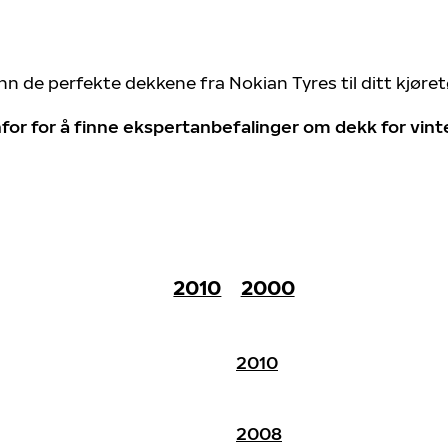
nn de perfekte dekkene fra Nokian Tyres til ditt kjøre
for for å finne ekspertanbefalinger om dekk for vin
2010
2000
2010
2008