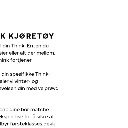
NK KJØRETØY
il din Think. Enten du
er eller alt derimellom,
ink fortjener.
 din spesifikke Think-
ler vi vinter- og
evelsen din med velprøvd
kene dine bør matche
kspertise for å sikre at
tilbyr førsteklasses dekk