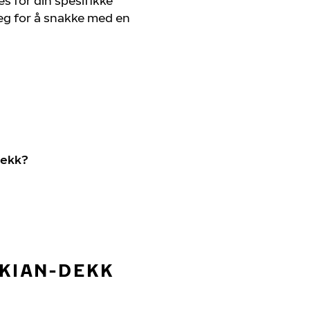
s for din spesifikke
deg for å snakke med en
dekk?
OKIAN-DEKK