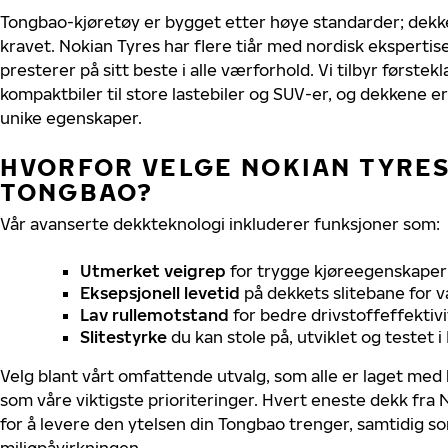
Tongbao-kjøretøy er bygget etter høye standarder; dek
kravet. Nokian Tyres har flere tiår med nordisk ekspertise
presterer på sitt beste i alle værforhold. Vi tilbyr førstekl
kompaktbiler til store lastebiler og SUV-er, og dekkene er
unike egenskaper.
HVORFOR VELGE NOKIAN TYRES 
TONGBAO?
Vår avanserte dekkteknologi inkluderer funksjoner som:
Utmerket veigrep
for trygge kjøreegenskaper 
Eksepsjonell levetid
på dekkets slitebane for v
Lav rullemotstand
for bedre drivstoffeffektivi
Slitestyrke
du kan stole på, utviklet og testet 
Velg blant vårt omfattende utvalg, som alle er laget med
som våre viktigste prioriteringer. Hvert eneste dekk fra 
for å levere den ytelsen din Tongbao trenger, samtidig 
miljøpåvirkningen.