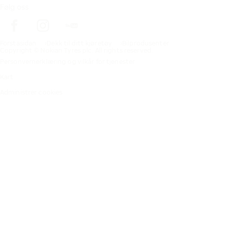
Følg oss
Förstasidan
Dekk til ditt kjøretøy
Bilprodusenter
Copyright © Nokian Tyres plc. All rights reserved.
Personvernerklæring og vilkår for tjenester
Kart
Administrer cookies