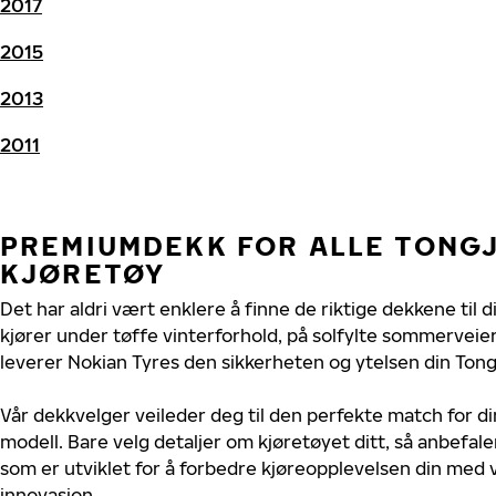
2017
2015
2013
2011
PREMIUMDEKK FOR ALLE TONGJ
KJØRETØY
Det har aldri vært enklere å finne de riktige dekkene til d
kjører under tøffe vinterforhold, på solfylte sommerveier 
leverer Nokian Tyres den sikkerheten og ytelsen din Tongj
Vår dekkvelger veileder deg til den perfekte match for di
modell. Bare velg detaljer om kjøretøyet ditt, så anbefal
som er utviklet for å forbedre kjøreopplevelsen din med v
innovasjon.