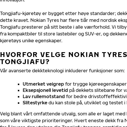
Tongjiafu-kjøretøy er bygget etter høye standarder; de
dette kravet. Nokian Tyres har flere tiår med nordisk ekspe
Tongjiafu presterer på sitt beste i alle værforhold. Vi tilb
fra kompaktbiler til store lastebiler og SUV-er, og dekkene
kjøretøys unike egenskaper.
HVORFOR VELGE NOKIAN TYRES 
TONGJIAFU?
Vår avanserte dekkteknologi inkluderer funksjoner som:
Utmerket veigrep
for trygge kjøreegenskaper 
Eksepsjonell levetid
på dekkets slitebane for v
Lav rullemotstand
for bedre drivstoffeffektivi
Slitestyrke
du kan stole på, utviklet og testet 
Velg blant vårt omfattende utvalg, som alle er laget med
som våre viktigste prioriteringer. Hvert eneste dekk fra 