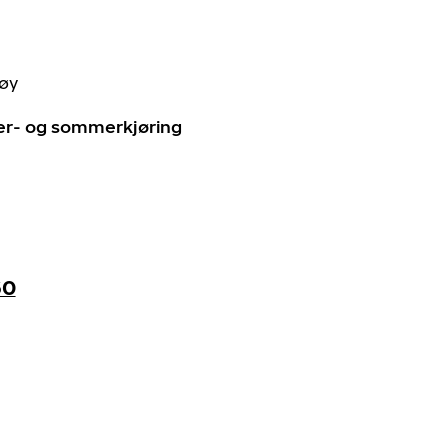
tøy
ter- og sommerkjøring
60