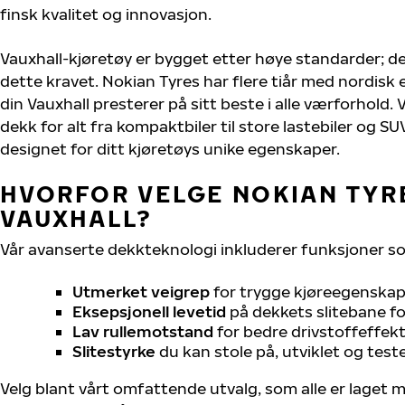
finsk kvalitet og innovasjon.
Vauxhall-kjøretøy er bygget etter høye standarder; 
dette kravet. Nokian Tyres har flere tiår med nordisk e
din Vauxhall presterer på sitt beste i alle værforhold. V
dekk for alt fra kompaktbiler til store lastebiler og S
designet for ditt kjøretøys unike egenskaper.
HVORFOR VELGE NOKIAN TYRE
VAUXHALL?
Vår avanserte dekkteknologi inkluderer funksjoner s
Utmerket veigrep
for trygge kjøreegenskape
Eksepsjonell levetid
på dekkets slitebane for
Lav rullemotstand
for bedre drivstoffeffekt
Slitestyrke
du kan stole på, utviklet og test
Velg blant vårt omfattende utvalg, som alle er laget