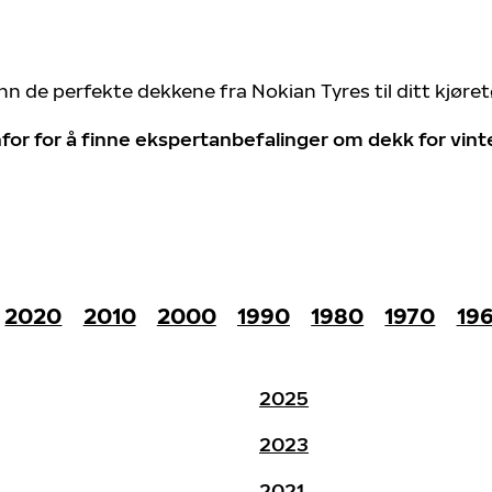
nn de perfekte dekkene fra Nokian Tyres til ditt kjøre
for for å finne ekspertanbefalinger om dekk for vin
2020
2010
2000
1990
1980
1970
19
2025
2023
2021