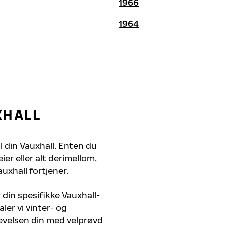
1966
1964
XHALL
il din Vauxhall. Enten du
er eller alt derimellom,
uxhall fortjener.
 din spesifikke Vauxhall-
ler vi vinter- og
evelsen din med velprøvd