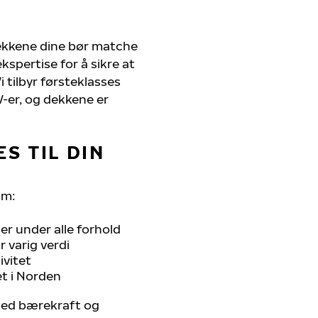
dekkene dine bør matche
kspertise for å sikre at
i tilbyr førsteklasses
UV-er, og dekkene er
S TIL DIN
om:
r under alle forhold
 varig verdi
ivitet
et i Norden
 med bærekraft og