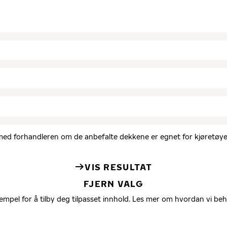
d med forhandleren om de anbefalte dekkene er egnet for kjøretøyet
VIS RESULTAT
FJERN VALG
empel for å tilby deg tilpasset innhold. Les mer om hvordan vi be