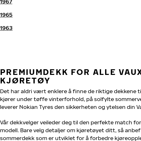
1967
1965
1963
PREMIUMDEKK FOR ALLE VAU
KJØRETØY
Det har aldri vært enklere å finne de riktige dekkene t
kjører under tøffe vinterforhold, på solfylte sommervei
leverer Nokian Tyres den sikkerheten og ytelsen din Va
Vår dekkvelger veileder deg til den perfekte match for
modell. Bare velg detaljer om kjøretøyet ditt, så anbefa
sommerdekk som er utviklet for å forbedre kjøreoppl