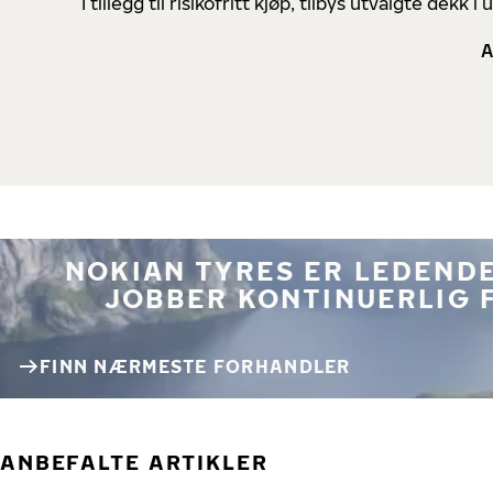
I tillegg til risikofritt kjøp, tilbys utvalgte de
A
NOKIAN TYRES ER LEDENDE
JOBBER KONTINUERLIG 
FINN NÆRMESTE FORHANDLER
ANBEFALTE ARTIKLER