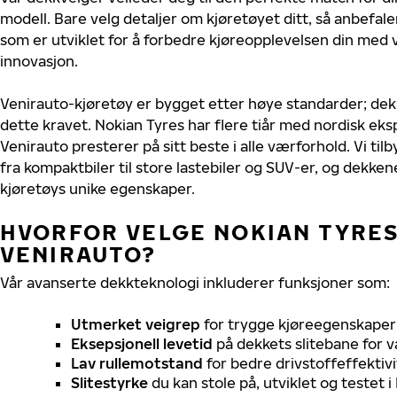
modell. Bare velg detaljer om kjøretøyet ditt, så anbefal
som er utviklet for å forbedre kjøreopplevelsen din med v
innovasjon.
Venirauto-kjøretøy er bygget etter høye standarder; de
dette kravet. Nokian Tyres har flere tiår med nordisk ekspe
Venirauto presterer på sitt beste i alle værforhold. Vi tilb
fra kompaktbiler til store lastebiler og SUV-er, og dekkene
kjøretøys unike egenskaper.
HVORFOR VELGE NOKIAN TYRES 
VENIRAUTO?
Vår avanserte dekkteknologi inkluderer funksjoner som:
Utmerket veigrep
for trygge kjøreegenskaper 
Eksepsjonell levetid
på dekkets slitebane for v
Lav rullemotstand
for bedre drivstoffeffektivi
Slitestyrke
du kan stole på, utviklet og testet 