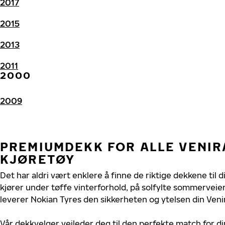
2017
2015
2013
2011
2000
2009
PREMIUMDEKK FOR ALLE VENI
KJØRETØY
Det har aldri vært enklere å finne de riktige dekkene til 
kjører under tøffe vinterforhold, på solfylte sommerveier 
leverer Nokian Tyres den sikkerheten og ytelsen din Veni
Vår dekkvelger veileder deg til den perfekte match for di