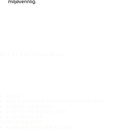
miljøvennlig.
DET ER EN TRYGG REISE
DEKK
MEST POPULÆRE DEKKSTØRRELSER
HAKKA-GARANTI
FAKTA OM BEDRIFTEN
FORHANDLER
KUNDESERVICE
KONTAKTINFORMASJON