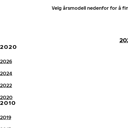
Velg årsmodell nedenfor for å f
20
2020
2026
2024
2022
2020
2010
2019