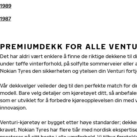
1989
1987
PREMIUMDEKK FOR ALLE VENTU
Det har aldri vært enklere å finne de riktige dekkene til d
under tøffe vinterforhold, på solfylte sommerveier eller 
Nokian Tyres den sikkerheten og ytelsen din Venturi fortj
Vår dekkvelger veileder deg til den perfekte match for di
modell. Bare velg detaljer om kjøretøyet ditt, så anbefal
som er utviklet for å forbedre kjøreopplevelsen din med v
innovasjon.
Venturi-kjøretøy er bygget etter høye standarder; dekk
kravet. Nokian Tyres har flere tiår med nordisk ekspertise 
presterer på sitt beste i alle værforhold. Vi tilbyr førstekl