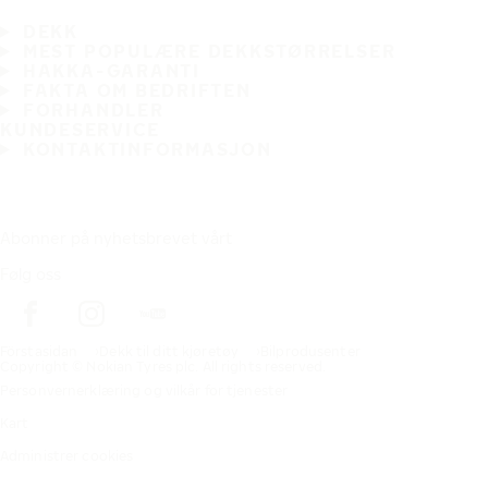
DEKK
MEST POPULÆRE DEKKSTØRRELSER
HAKKA-GARANTI
FAKTA OM BEDRIFTEN
FORHANDLER
KUNDESERVICE
KONTAKTINFORMASJON
Abonner på nyhetsbrevet vårt
Følg oss
Förstasidan
Dekk til ditt kjøretøy
Bilprodusenter
Copyright © Nokian Tyres plc. All rights reserved.
Personvernerklæring og vilkår for tjenester
Kart
Administrer cookies