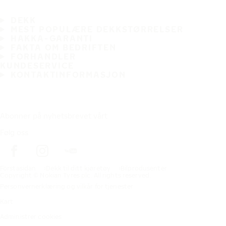
DEKK
MEST POPULÆRE DEKKSTØRRELSER
HAKKA-GARANTI
FAKTA OM BEDRIFTEN
FORHANDLER
KUNDESERVICE
KONTAKTINFORMASJON
Abonner på nyhetsbrevet vårt
Følg oss
Förstasidan
Dekk til ditt kjøretøy
Bilprodusenter
Copyright © Nokian Tyres plc. All rights reserved.
Personvernerklæring og vilkår for tjenester
Kart
Administrer cookies