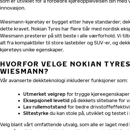
som er utviklet for å forbedre kjøreopplevelsen din med v
innovasjon.
Wiesmann-kjøretøy er bygget etter høye standarder; de
dette kravet. Nokian Tyres har flere tiår med nordisk ekspe
Wiesmann presterer på sitt beste i alle værforhold. Vi til
alt fra kompaktbiler til store lastebiler og SUV-er, og dek
kjøretøys unike egenskaper.
HVORFOR VELGE NOKIAN TYRES 
WIESMANN?
Vår avanserte dekkteknologi inkluderer funksjoner som:
Utmerket veigrep
for trygge kjøreegenskaper 
Eksepsjonell levetid
på dekkets slitebane for v
Lav rullemotstand
for bedre drivstoffeffektivi
Slitestyrke
du kan stole på, utviklet og testet 
Velg blant vårt omfattende utvalg, som alle er laget med