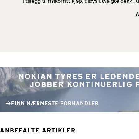
I tillegg til risikofritt kjøp, tilbys utvalgte de
A
NOKIAN TYRES ER LEDENDE
JOBBER KONTINUERLIG 
FINN NÆRMESTE FORHANDLER
ANBEFALTE ARTIKLER