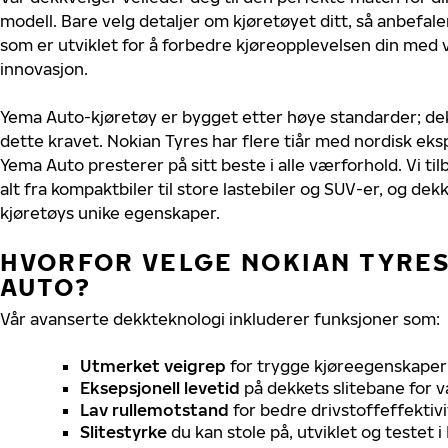
modell. Bare velg detaljer om kjøretøyet ditt, så anbefal
som er utviklet for å forbedre kjøreopplevelsen din med v
innovasjon.
Yema Auto-kjøretøy er bygget etter høye standarder; d
dette kravet. Nokian Tyres har flere tiår med nordisk ekspe
Yema Auto presterer på sitt beste i alle værforhold. Vi til
alt fra kompaktbiler til store lastebiler og SUV-er, og dek
kjøretøys unike egenskaper.
HVORFOR VELGE NOKIAN TYRES
AUTO?
Vår avanserte dekkteknologi inkluderer funksjoner som:
Utmerket veigrep
for trygge kjøreegenskaper 
Eksepsjonell levetid
på dekkets slitebane for v
Lav rullemotstand
for bedre drivstoffeffektivi
Slitestyrke
du kan stole på, utviklet og testet 