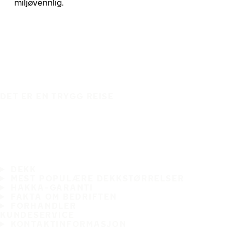
miljøvennlig.
DET ER EN TRYGG REISE
DEKK
MEST POPULÆRE DEKKSTØRRELSER
HAKKA-GARANTI
FAKTA OM BEDRIFTEN
FORHANDLER
KUNDESERVICE
KONTAKTINFORMASJON