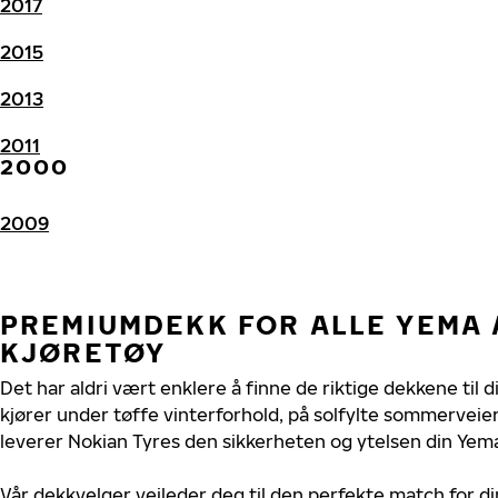
2017
2015
2013
2011
2000
2009
PREMIUMDEKK FOR ALLE YEMA
KJØRETØY
Det har aldri vært enklere å finne de riktige dekkene til
kjører under tøffe vinterforhold, på solfylte sommerveier 
leverer Nokian Tyres den sikkerheten og ytelsen din Yema
Vår dekkvelger veileder deg til den perfekte match for d