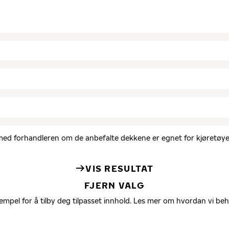
d med forhandleren om de anbefalte dekkene er egnet for kjøretøyet
VIS RESULTAT
FJERN VALG
empel for å tilby deg tilpasset innhold. Les mer om hvordan vi be