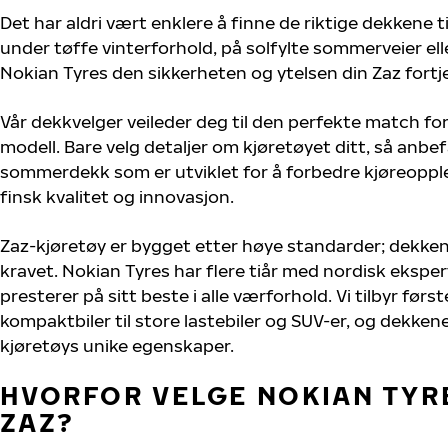
Det har aldri vært enklere å finne de riktige dekkene ti
under tøffe vinterforhold, på solfylte sommerveier elle
Nokian Tyres den sikkerheten og ytelsen din Zaz fortj
Vår dekkvelger veileder deg til den perfekte match for
modell. Bare velg detaljer om kjøretøyet ditt, så anbefa
sommerdekk som er utviklet for å forbedre kjøreoppl
finsk kvalitet og innovasjon.
Zaz-kjøretøy er bygget etter høye standarder; dekke
kravet. Nokian Tyres har flere tiår med nordisk ekspert
presterer på sitt beste i alle værforhold. Vi tilbyr førs
kompaktbiler til store lastebiler og SUV-er, og dekkene
kjøretøys unike egenskaper.
HVORFOR VELGE NOKIAN TYRE
ZAZ?