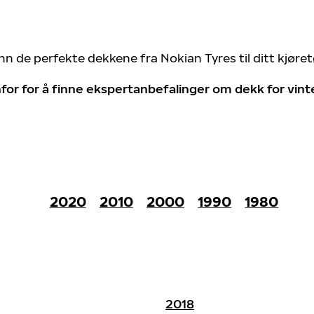
nn de perfekte dekkene fra Nokian Tyres til ditt kjøre
for for å finne ekspertanbefalinger om dekk for vin
2020
2010
2000
1990
1980
2018