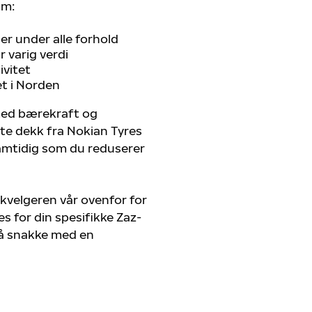
om:
r under alle forhold
 varig verdi
ivitet
et i Norden
 med bærekraft og
ste dekk fra Nokian Tyres
 samtidig som du reduserer
kvelgeren vår ovenfor for
s for din spesifikke Zaz-
r å snakke med en