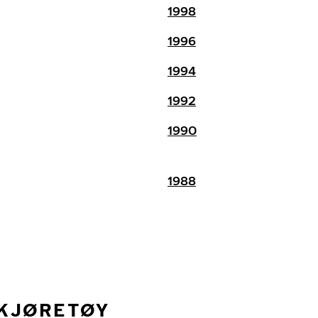
1998
1996
1994
1992
1990
1988
 KJØRETØY