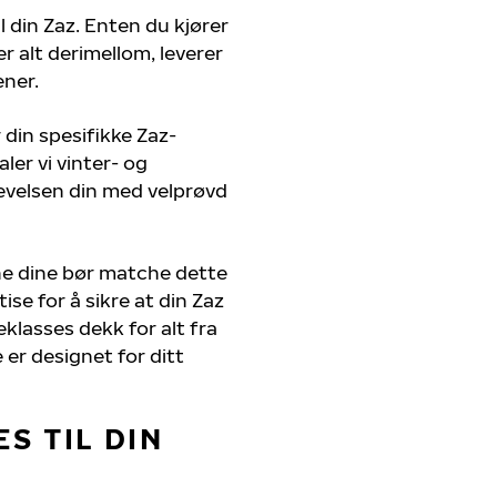
l din Zaz. Enten du kjører
r alt derimellom, leverer
ener.
 din spesifikke Zaz-
ler vi vinter- og
evelsen din med velprøvd
ne dine bør matche dette
ise for å sikre at din Zaz
teklasses dekk for alt fra
 er designet for ditt
S TIL DIN