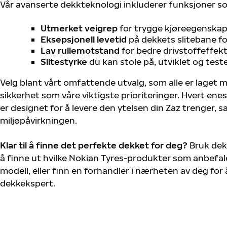
Vår avanserte dekkteknologi inkluderer funksjoner s
Utmerket veigrep
for trygge kjøreegenskape
Eksepsjonell levetid
på dekkets slitebane for
Lav rullemotstand
for bedre drivstoffeffekt
Slitestyrke
du kan stole på, utviklet og test
Velg blant vårt omfattende utvalg, som alle er laget
sikkerhet som våre viktigste prioriteringer. Hvert ene
er designet for å levere den ytelsen din Zaz trenger,
miljøpåvirkningen.
Klar til å finne det perfekte dekket for deg?
Bruk dek
å finne ut hvilke Nokian Tyres-produkter som anbefale
modell, eller finn en forhandler i nærheten av deg fo
dekkekspert.