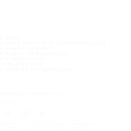
DEKK
MEST POPULÆRE DEKKSTØRRELSER
HAKKA-GARANTI
FAKTA OM BEDRIFTEN
FORHANDLER
KUNDESERVICE
KONTAKTINFORMASJON
Abonner på nyhetsbrevet vårt
Følg oss
Förstasidan
Dekk til ditt kjøretøy
Bilprodusenter
Copyright © Nokian Tyres plc. All rights reserved.