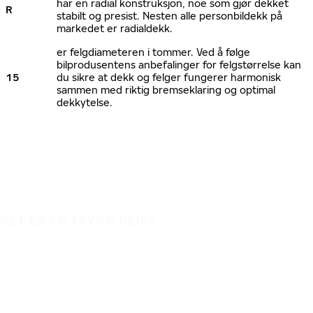
har en radial konstruksjon, noe som gjør dekket
R
stabilt og presist. Nesten alle personbildekk på
markedet er radialdekk.
er felgdiameteren i tommer. Ved å følge
bilprodusentens anbefalinger for felgstørrelse kan
15
du sikre at dekk og felger fungerer harmonisk
sammen med riktig bremseklaring og optimal
dekkytelse.
DET ER EN TRYGG REISE