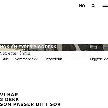
Gå videre til hovedsiden
NO
Hjem
NOKIAN TYRES PIGGDEKK
175/65R15 PIGGDEKK
Søk etter årstid:
Alle
Sommerdekk
Vinterdekk
Piggdekk
Piggfrie d
VI HAR
TID
2 DEKK
SOM PASSER DITT SØK