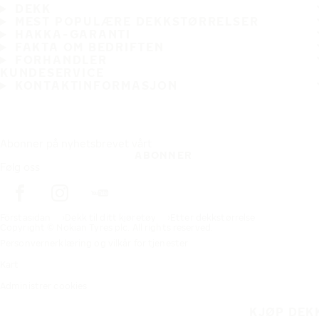
DEKK
MEST POPULÆRE DEKKSTØRRELSER
HAKKA-GARANTI
FAKTA OM BEDRIFTEN
FORHANDLER
KUNDESERVICE
KONTAKTINFORMASJON
Abonner på nyhetsbrevet vårt
ABONNER
Følg oss
Förstasidan
Dekk til ditt kjøretøy
Etter dekkstørrelse
Copyright © Nokian Tyres plc. All rights reserved.
Personvernerklæring og vilkår for tjenester
Kart
Administrer cookies
KJØP DEK