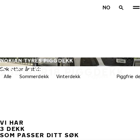
Gå videre til hovedsiden
NO
Hjem
NOKIAN TYRES PIGGDEKK
235/45R18 PIGGDEKK
Søk etter årstid:
Alle
Sommerdekk
Vinterdekk
Piggdekk
Piggfrie d
VI HAR
TID
3 DEKK
SOM PASSER DITT SØK