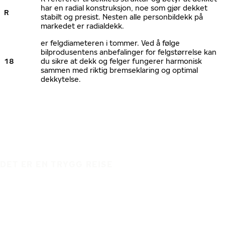
har en radial konstruksjon, noe som gjør dekket
R
stabilt og presist. Nesten alle personbildekk på
markedet er radialdekk.
er felgdiameteren i tommer. Ved å følge
bilprodusentens anbefalinger for felgstørrelse kan
18
du sikre at dekk og felger fungerer harmonisk
sammen med riktig bremseklaring og optimal
dekkytelse.
DET ER EN TRYGG REISE