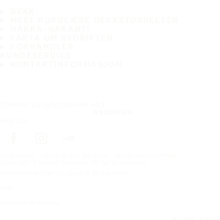
DEKK
MEST POPULÆRE DEKKSTØRRELSER
HAKKA-GARANTI
FAKTA OM BEDRIFTEN
FORHANDLER
KUNDESERVICE
KONTAKTINFORMASJON
Abonner på nyhetsbrevet vårt
ABONNER
Følg oss
Förstasidan
Dekk til ditt kjøretøy
Etter dekkstørrelse
Copyright © Nokian Tyres plc. All rights reserved.
Personvernerklæring og vilkår for tjenester
Kart
Administrer cookies