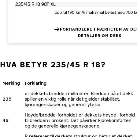
opp til 190 km/h
maksimal belastning 750 k
FORHANDLERE I NÆRHETEN AV DE
DETALJER OM DEKK
HVA BETYR 235/45 R 18?
Merking
Forklaring
er dekkets bredde i millimeter. Bredden på et dekk
235
spiller en viktig rolle når det gjelder stabilitet,
kjøreegenskaper og generell ytelse.
Høyde/bredde-forholdet er dekkets høyde i forhold
45
til bredden i prosent. Det påvirker kjørekomforten
og de generelle kjøreegenskapene
R refererer til dekkets struktur og betyr at dekket