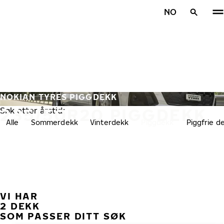
Gå videre til hovedsiden
NO
Hjem
NOKIAN TYRES PIGGDEKK
235/50R20 PIGGDEKK
Søk etter årstid:
Alle
Sommerdekk
Vinterdekk
Piggdekk
Piggfrie d
VI HAR
TID
2 DEKK
SOM PASSER DITT SØK