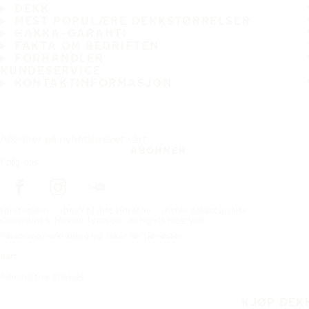
DEKK
MEST POPULÆRE DEKKSTØRRELSER
HAKKA-GARANTI
FAKTA OM BEDRIFTEN
FORHANDLER
KUNDESERVICE
KONTAKTINFORMASJON
Abonner på nyhetsbrevet vårt
ABONNER
Følg oss
Förstasidan
Dekk til ditt kjøretøy
Etter dekkstørrelse
Copyright © Nokian Tyres plc. All rights reserved.
Personvernerklæring og vilkår for tjenester
Kart
Administrer cookies
KJØP DEK