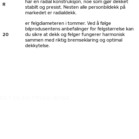
har en radial konstruksjon, noe som gjør dekket
R
stabilt og presist. Nesten alle personbildekk på
markedet er radialdekk.
er felgdiameteren i tommer. Ved å følge
bilprodusentens anbefalinger for felgstørrelse kan
20
du sikre at dekk og felger fungerer harmonisk
sammen med riktig bremseklaring og optimal
dekkytelse.
DET ER EN TRYGG REISE