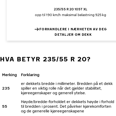
235/55 R 20 105T XL
opp til 190 km/h
maksimal belastning 925 kg
FORHANDLERE I NÆRHETEN AV DEG
DETALJER OM DEKK
HVA BETYR 235/55 R 20?
Merking
Forklaring
er dekkets bredde i millimeter. Bredden på et dekk
235
spiller en viktig rolle når det gjelder stabilitet,
kjøreegenskaper og generell ytelse.
Høyde/bredde-forholdet er dekkets høyde i forhold
55
til bredden i prosent. Det påvirker kjørekomforten
og de generelle kjøreegenskapene