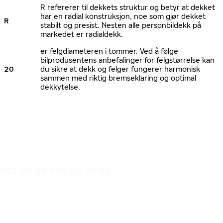
R refererer til dekkets struktur og betyr at dekket
har en radial konstruksjon, noe som gjør dekket
R
stabilt og presist. Nesten alle personbildekk på
markedet er radialdekk.
er felgdiameteren i tommer. Ved å følge
bilprodusentens anbefalinger for felgstørrelse kan
20
du sikre at dekk og felger fungerer harmonisk
sammen med riktig bremseklaring og optimal
dekkytelse.
DET ER EN TRYGG REISE