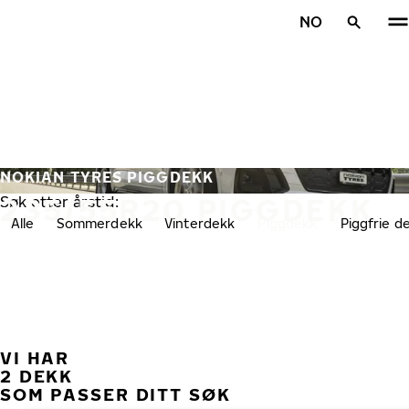
Gå videre til hovedsiden
NO
Hjem
NOKIAN TYRES PIGGDEKK
235/55R20 PIGGDEKK
Søk etter årstid:
Alle
Sommerdekk
Vinterdekk
Piggdekk
Piggfrie d
VI HAR
TID
2 DEKK
SOM PASSER DITT SØK