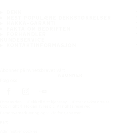
DEKK
MEST POPULÆRE DEKKSTØRRELSER
HAKKA-GARANTI
FAKTA OM BEDRIFTEN
FORHANDLER
KUNDESERVICE
KONTAKTINFORMASJON
Abonner på nyhetsbrevet vårt
ABONNER
Følg oss
Förstasidan
Dekk til ditt kjøretøy
Etter dekkstørrelse
Copyright © Nokian Tyres plc. All rights reserved.
Personvernerklæring og vilkår for tjenester
Kart
Administrer cookies