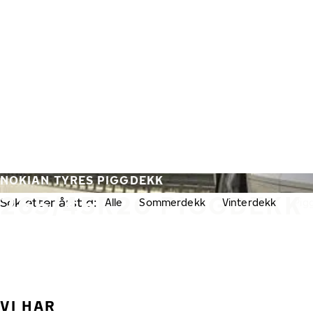
Gå videre til hovedsiden
Hjem
NOKIAN TYRES PIGGDEKK
265/45R20 PIGGDEKK
Søk etter årstid:
Alle
Sommerdekk
Vinterdekk
Pig
VI HAR