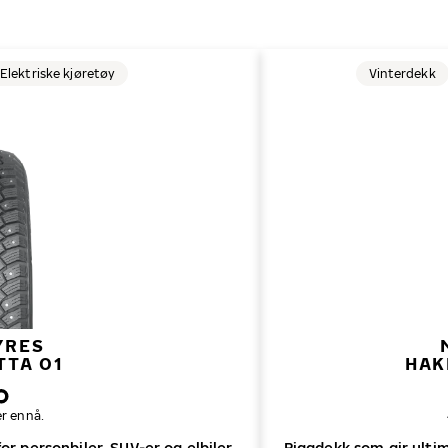
Elektriske kjøretøy
Vinterdekk
YRES
TTA 01
HAK
r ennå.
or personbiler, SUV-er og elbiler.
Piggdekk som gir ultima