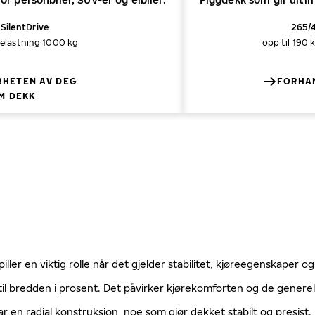
SilentDrive
265/4
elastning 1000 kg
opp til 190 
RHETEN AV DEG
FORHAN
M DEKK
ller en viktig rolle når det gjelder stabilitet, kjøreegenskaper og
til bredden i prosent. Det påvirker kjørekomforten og de gener
ar en radial konstruksjon, noe som gjør dekket stabilt og presist