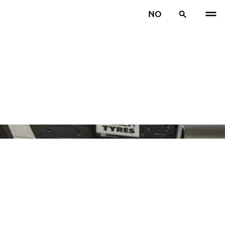
NO
TIDL
N