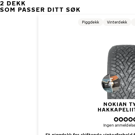
2 DEKK
SOM PASSER DITT SØK
Piggdekk
Vinterdekk
NOKIAN T
HAKKAPELII
Ingen anmeldelse
Et piggdekk for skiftende vinterforhold f