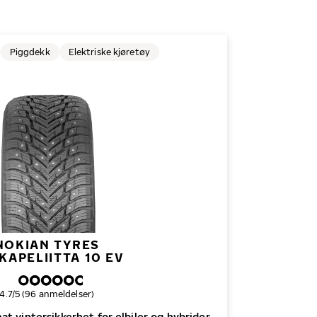
Piggdekk
Elektriske kjøretøy
NOKIAN TYRES
KAPELIITTA 10 EV
Samlet dekkvurdering
4.7/5 (96 anmeldelser)
t vinter­sikkerhet for elbiler og hybrider