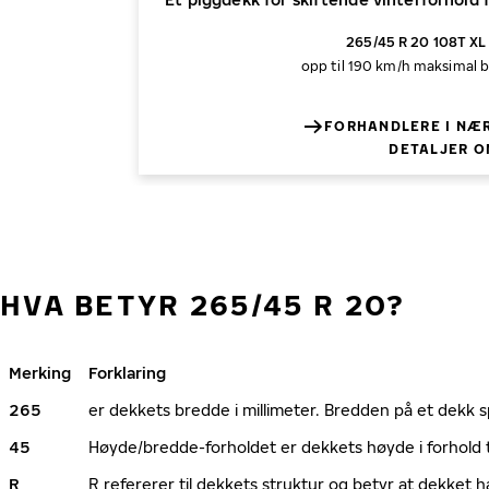
265/45 R 20 108T XL 
opp til 190 km/h
maksimal b
FORHANDLERE I NÆ
DETALJER O
HVA BETYR 265/45 R 20?
Merking
Forklaring
265
er dekkets bredde i millimeter. Bredden på et dekk spi
45
Høyde/bredde-forholdet er dekkets høyde i forhold 
R
R refererer til dekkets struktur og betyr at dekket h