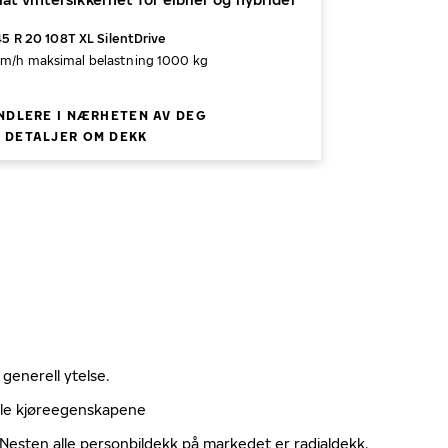
5 R 20 108T XL SilentDrive
km/h
maksimal belastning 1000 kg
DLERE I NÆRHETEN AV DEG
DETALJER OM DEKK
 generell ytelse.
elle kjøreegenskapene
. Nesten alle personbildekk på markedet er radialdekk.