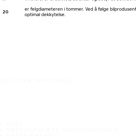
er felgdiameteren i tommer. Ved å følge bilprodusen
20
optimal dekkytelse.
DET ER EN TRYGG REISE
DEKK
MEST POPULÆRE DEKKSTØRRELSER
HAKKA-GARANTI