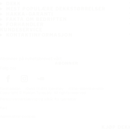
DEKK
MEST POPULÆRE DEKKSTØRRELSER
HAKKA-GARANTI
FAKTA OM BEDRIFTEN
FORHANDLER
KUNDESERVICE
KONTAKTINFORMASJON
Abonner på nyhetsbrevet vårt
ABONNER
Følg oss
Förstasidan
Dekk til ditt kjøretøy
Etter dekkstørrelse
Copyright © Nokian Tyres plc. All rights reserved.
Personvernerklæring og vilkår for tjenester
Kart
Administrer cookies
KJØP DEK