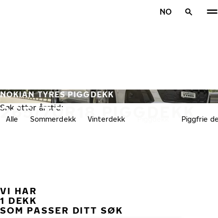
Gå videre til hovedsiden
NO
Hjem
NOKIAN TYRES PIGGDEKK
265/70R18 PIGGDEKK
Søk etter årstid:
Alle
Sommerdekk
Vinterdekk
Piggdekk
Piggfrie d
VI HAR
TID
1 DEKK
SOM PASSER DITT SØK