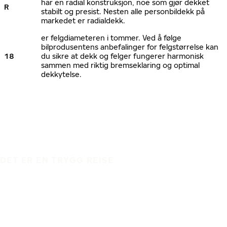
har en radial konstruksjon, noe som gjør dekket
R
stabilt og presist. Nesten alle personbildekk på
markedet er radialdekk.
er felgdiameteren i tommer. Ved å følge
bilprodusentens anbefalinger for felgstørrelse kan
18
du sikre at dekk og felger fungerer harmonisk
sammen med riktig bremseklaring og optimal
dekkytelse.
DET ER EN TRYGG REISE