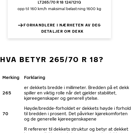
LT265/70 R 18 124/121Q
opp til 160 km/h
maksimal belastning 1600 kg
FORHANDLERE I NÆRHETEN AV DEG
DETALJER OM DEKK
HVA BETYR 265/70 R 18?
Merking
Forklaring
er dekkets bredde i millimeter. Bredden på et dekk
265
spiller en viktig rolle når det gjelder stabilitet,
kjøreegenskaper og generell ytelse.
Høyde/bredde-forholdet er dekkets høyde i forhold
70
til bredden i prosent. Det påvirker kjørekomforten
og de generelle kjøreegenskapene
R refererer til dekkets struktur og betyr at dekket