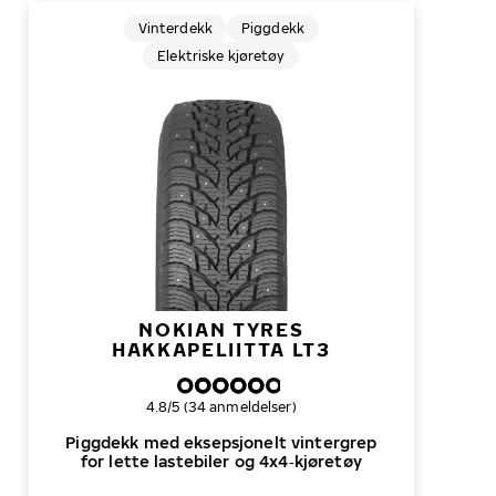
Vinterdekk
Piggdekk
Elektriske kjøretøy
NOKIAN TYRES
HAKKAPELIITTA LT3
Samlet dekkvurdering
4.8/5 (34 anmeldelser)
Piggdekk med eksepsjonelt vintergrep
for lette lastebiler og 4x4‑kjøretøy