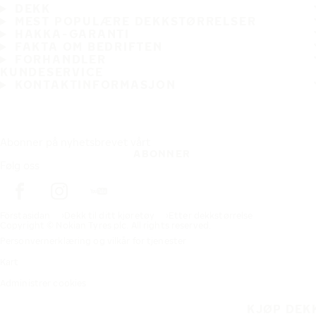
DEKK
MEST POPULÆRE DEKKSTØRRELSER
HAKKA-GARANTI
FAKTA OM BEDRIFTEN
FORHANDLER
KUNDESERVICE
KONTAKTINFORMASJON
Abonner på nyhetsbrevet vårt
ABONNER
Følg oss
Förstasidan
Dekk til ditt kjøretøy
Etter dekkstørrelse
Copyright © Nokian Tyres plc. All rights reserved.
Personvernerklæring og vilkår for tjenester
Kart
Administrer cookies
KJØP DEK