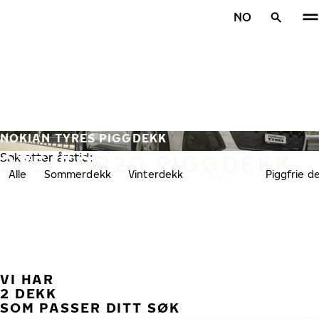
Gå videre til hovedsiden
NO
Hjem
NOKIAN TYRES PIGGDEKK
275/50R20 PIGGDEKK
Søk etter årstid:
Alle
Sommerdekk
Vinterdekk
Piggdekk
Piggfrie d
VI HAR
TID
2 DEKK
SOM PASSER DITT SØK