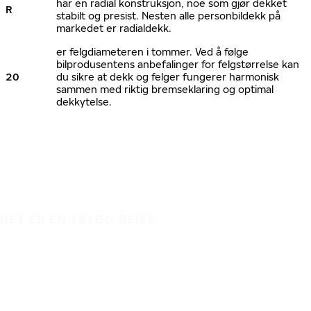
har en radial konstruksjon, noe som gjør dekket
R
stabilt og presist. Nesten alle personbildekk på
markedet er radialdekk.
er felgdiameteren i tommer. Ved å følge
bilprodusentens anbefalinger for felgstørrelse kan
20
du sikre at dekk og felger fungerer harmonisk
sammen med riktig bremseklaring og optimal
dekkytelse.
DET ER EN TRYGG REISE