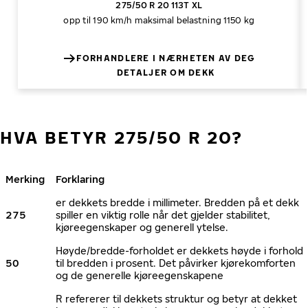
275/50 R 20 113T XL
opp til 190 km/h
maksimal belastning 1150 kg
FORHANDLERE I NÆRHETEN AV DEG
DETALJER OM DEKK
HVA BETYR 275/50 R 20?
Merking
Forklaring
er dekkets bredde i millimeter. Bredden på et dekk
275
spiller en viktig rolle når det gjelder stabilitet,
kjøreegenskaper og generell ytelse.
Høyde/bredde-forholdet er dekkets høyde i forhold
50
til bredden i prosent. Det påvirker kjørekomforten
og de generelle kjøreegenskapene
R refererer til dekkets struktur og betyr at dekket