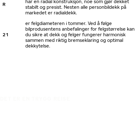
har en radial konstruksjon, noe som gjør dekket
R
stabilt og presist. Nesten alle personbildekk på
markedet er radialdekk.
er felgdiameteren i tommer. Ved å følge
bilprodusentens anbefalinger for felgstørrelse kan
21
du sikre at dekk og felger fungerer harmonisk
sammen med riktig bremseklaring og optimal
dekkytelse.
DET ER EN TRYGG REISE