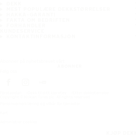
DEKK
MEST POPULÆRE DEKKSTØRRELSER
HAKKA-GARANTI
FAKTA OM BEDRIFTEN
FORHANDLER
KUNDESERVICE
KONTAKTINFORMASJON
Abonner på nyhetsbrevet vårt
ABONNER
Følg oss
Förstasidan
Dekk til ditt kjøretøy
Etter dekkstørrelse
Copyright © Nokian Tyres plc. All rights reserved.
Personvernerklæring og vilkår for tjenester
Kart
Administrer cookies
KJØP DEK