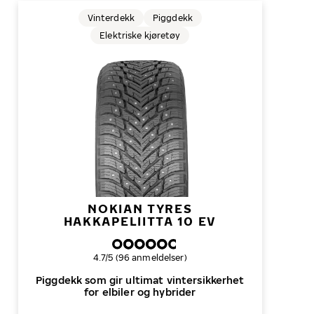
Vinterdekk
Piggdekk
Elektriske kjøretøy
NOKIAN TYRES
HAKKAPELIITTA 10 EV
Samlet dekkvurdering
4.7/5 (96 anmeldelser)
Piggdekk som gir ultimat vinter­sikkerhet
for elbiler og hybrider