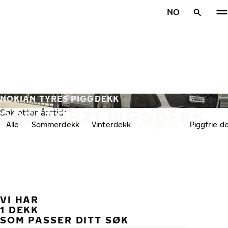
Gå videre til hovedsiden
NO
Hjem
NOKIAN TYRES PIGGDEKK
295/30R21 PIGGDEKK
Søk etter årstid:
Alle
Sommerdekk
Vinterdekk
Piggdekk
Piggfrie d
VI HAR
TID
1 DEKK
SOM PASSER DITT SØK