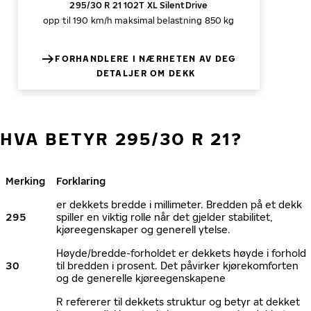
295/30 R 21 102T XL SilentDrive
opp til 190 km/h
maksimal belastning 850 kg
FORHANDLERE I NÆRHETEN AV DEG
DETALJER OM DEKK
HVA BETYR 295/30 R 21?
Merking
Forklaring
er dekkets bredde i millimeter. Bredden på et dekk
295
spiller en viktig rolle når det gjelder stabilitet,
kjøreegenskaper og generell ytelse.
Høyde/bredde-forholdet er dekkets høyde i forhold
30
til bredden i prosent. Det påvirker kjørekomforten
og de generelle kjøreegenskapene
R refererer til dekkets struktur og betyr at dekket