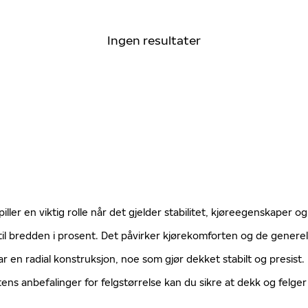
Ingen resultater
ller en viktig rolle når det gjelder stabilitet, kjøreegenskaper og
til bredden i prosent. Det påvirker kjørekomforten og de gener
ar en radial konstruksjon, noe som gjør dekket stabilt og presist
tens anbefalinger for felgstørrelse kan du sikre at dekk og fel