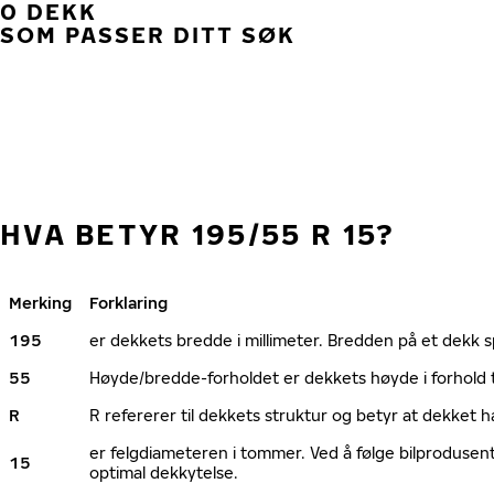
0 DEKK
SOM PASSER DITT SØK
HVA BETYR 195/55 R 15?
Merking
Forklaring
195
er dekkets bredde i millimeter. Bredden på et dekk spi
55
Høyde/bredde-forholdet er dekkets høyde i forhold 
R
R refererer til dekkets struktur og betyr at dekket h
er felgdiameteren i tommer. Ved å følge bilprodusen
15
optimal dekkytelse.