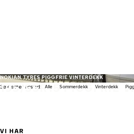
Gå videre til hovedsiden
Hjem
NOKIAN TYRES PIGGFRIE VINTERDEKK
195/55R15 PIGGFRIE 
Søk etter årstid:
Alle
Sommerdekk
Vinterdekk
Pig
VI HAR