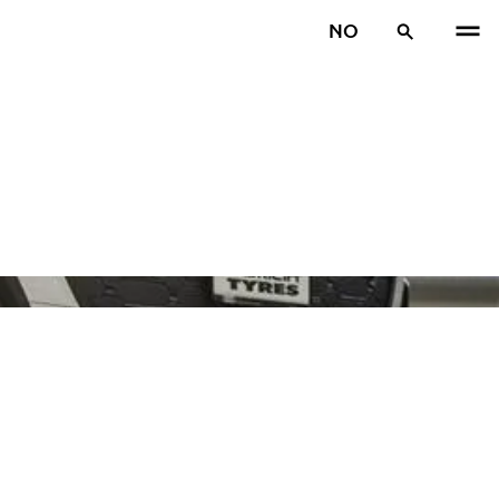
NO
TIDL
N