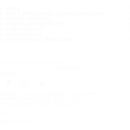
DEKK
MEST POPULÆRE DEKKSTØRRELSER
HAKKA-GARANTI
FAKTA OM BEDRIFTEN
FORHANDLER
KUNDESERVICE
KONTAKTINFORMASJON
Abonner på nyhetsbrevet vårt
ABONNER
Følg oss
Förstasidan
Dekk til ditt kjøretøy
Etter dekkstørrelse
Copyright © Nokian Tyres plc. All rights reserved.
Personvernerklæring og vilkår for tjenester
Kart
Administrer cookies