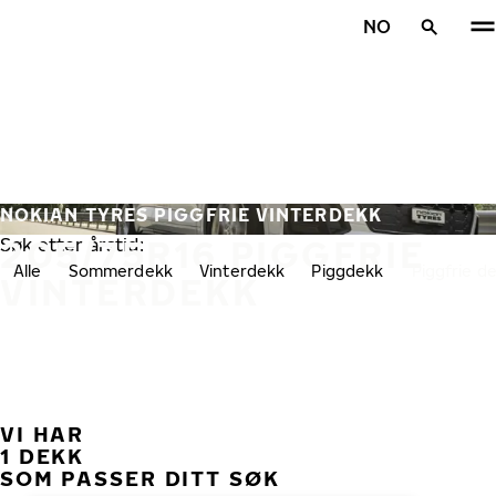
Gå videre til hovedsiden
NO
Hjem
NOKIAN TYRES PIGGFRIE VINTERDEKK
205/75R16 PIGGFRIE
Søk etter årstid:
Alle
Sommerdekk
Vinterdekk
Piggdekk
Piggfrie d
VINTERDEKK
VI HAR
TID
1 DEKK
SOM PASSER DITT SØK