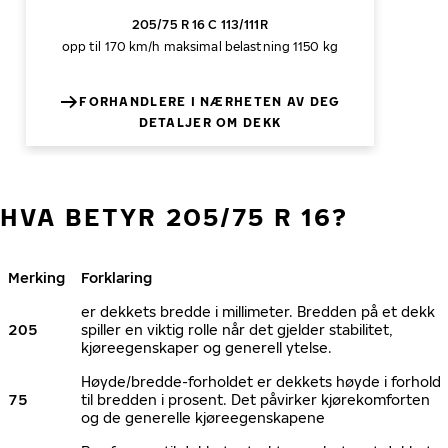
205/75 R 16 C 113/111R
opp til 170 km/h
maksimal belastning 1150 kg
FORHANDLERE I NÆRHETEN AV DEG
DETALJER OM DEKK
HVA BETYR 205/75 R 16?
Merking
Forklaring
er dekkets bredde i millimeter. Bredden på et dekk
205
spiller en viktig rolle når det gjelder stabilitet,
kjøreegenskaper og generell ytelse.
Høyde/bredde-forholdet er dekkets høyde i forhold
75
til bredden i prosent. Det påvirker kjørekomforten
og de generelle kjøreegenskapene