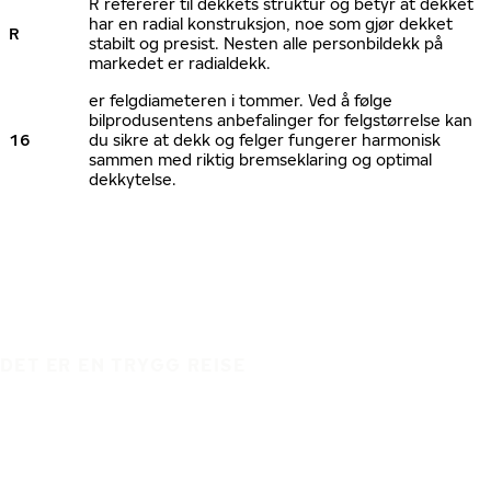
R refererer til dekkets struktur og betyr at dekket
har en radial konstruksjon, noe som gjør dekket
R
stabilt og presist. Nesten alle personbildekk på
markedet er radialdekk.
er felgdiameteren i tommer. Ved å følge
bilprodusentens anbefalinger for felgstørrelse kan
16
du sikre at dekk og felger fungerer harmonisk
sammen med riktig bremseklaring og optimal
dekkytelse.
DET ER EN TRYGG REISE