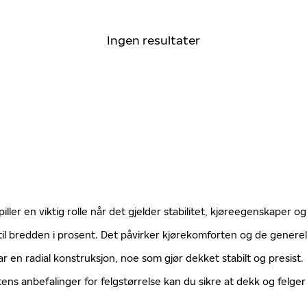
Ingen resultater
ller en viktig rolle når det gjelder stabilitet, kjøreegenskaper og
til bredden i prosent. Det påvirker kjørekomforten og de gener
ar en radial konstruksjon, noe som gjør dekket stabilt og presist
tens anbefalinger for felgstørrelse kan du sikre at dekk og fel