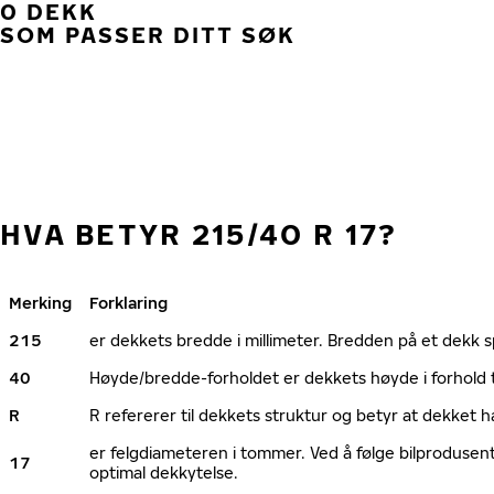
0 DEKK
SOM PASSER DITT SØK
HVA BETYR 215/40 R 17?
Merking
Forklaring
215
er dekkets bredde i millimeter. Bredden på et dekk spi
40
Høyde/bredde-forholdet er dekkets høyde i forhold 
R
R refererer til dekkets struktur og betyr at dekket h
er felgdiameteren i tommer. Ved å følge bilprodusen
17
optimal dekkytelse.