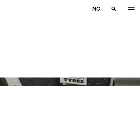
NO
TIDL
N