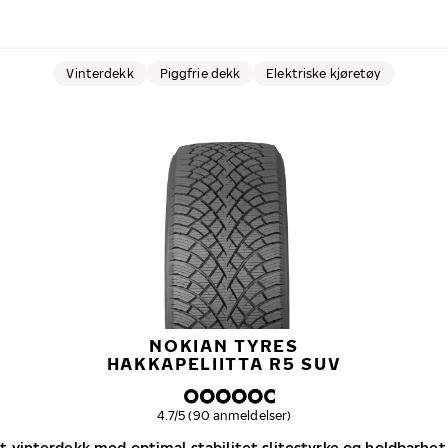
Vinterdekk
Piggfrie dekk
Elektriske kjøretøy
NOKIAN TYRES
HAKKAPELIITTA R5 SUV
Samlet dekkvurdering
4.7/5 (90 anmeldelser)
tt vinterdekk med optimal stabilitet slitestyrke og holdbarhet