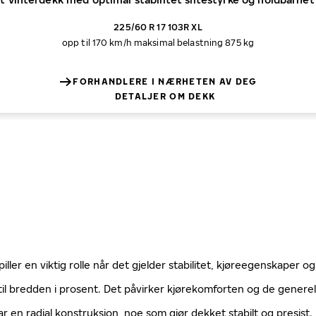
225/60 R 17 103R XL
opp til 170 km/h
maksimal belastning 875 kg
FORHANDLERE I NÆRHETEN AV DEG
DETALJER OM DEKK
ller en viktig rolle når det gjelder stabilitet, kjøreegenskaper og
til bredden i prosent. Det påvirker kjørekomforten og de gener
ar en radial konstruksjon, noe som gjør dekket stabilt og presist