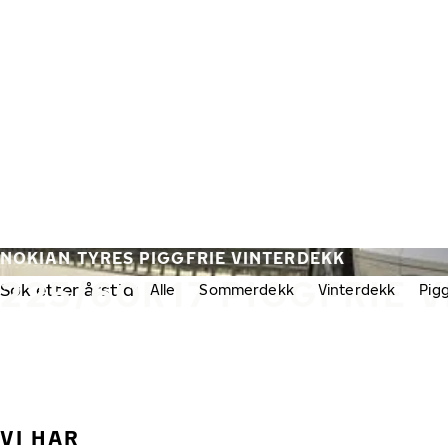
Gå videre til hovedsiden
Hjem
NOKIAN TYRES PIGGFRIE VINTERDEKK
225/60R17 PIGGFRIE 
Søk etter årstid:
Alle
Sommerdekk
Vinterdekk
Pig
VI HAR