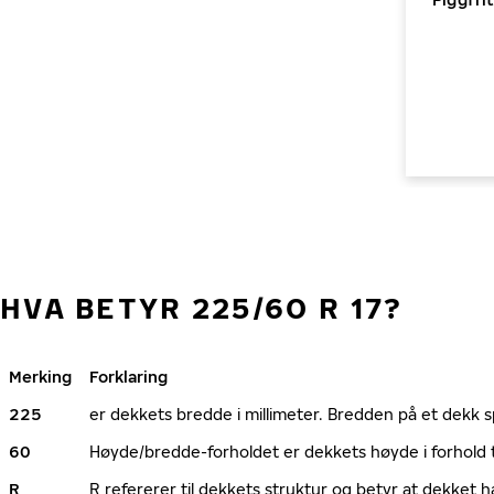
HVA BETYR 225/60 R 17?
Merking
Forklaring
225
er dekkets bredde i millimeter. Bredden på et dekk spi
60
Høyde/bredde-forholdet er dekkets høyde i forhold 
R
R refererer til dekkets struktur og betyr at dekket h