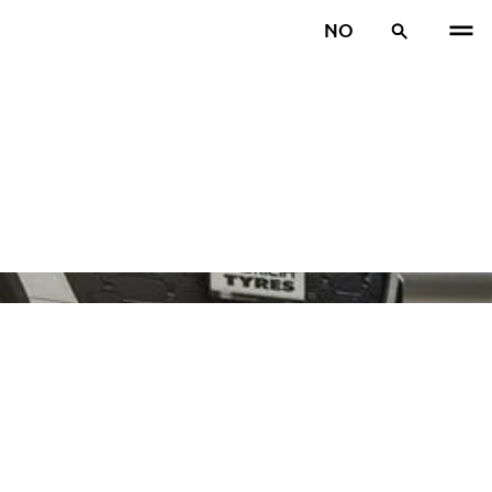
NO
TIDL
N