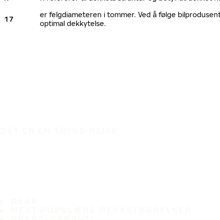
er felgdiameteren i tommer. Ved å følge bilprodusen
17
optimal dekkytelse.
DET ER EN TRYGG REISE
DEKK
MEST POPULÆRE DEKKSTØRRELSER
HAKKA-GARANTI