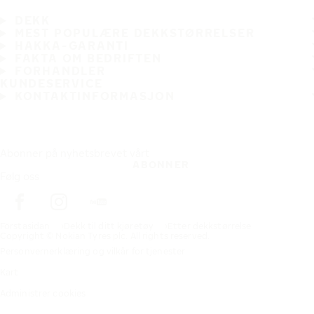
DEKK
MEST POPULÆRE DEKKSTØRRELSER
HAKKA-GARANTI
FAKTA OM BEDRIFTEN
FORHANDLER
KUNDESERVICE
KONTAKTINFORMASJON
Abonner på nyhetsbrevet vårt
ABONNER
Følg oss
Förstasidan
Dekk til ditt kjøretøy
Etter dekkstørrelse
Copyright © Nokian Tyres plc. All rights reserved.
Personvernerklæring og vilkår for tjenester
Kart
Administrer cookies