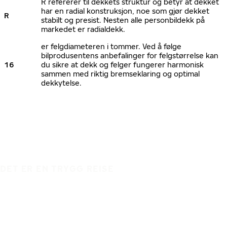
R refererer til dekkets struktur og betyr at dekket
har en radial konstruksjon, noe som gjør dekket
R
stabilt og presist. Nesten alle personbildekk på
markedet er radialdekk.
er felgdiameteren i tommer. Ved å følge
bilprodusentens anbefalinger for felgstørrelse kan
16
du sikre at dekk og felger fungerer harmonisk
sammen med riktig bremseklaring og optimal
dekkytelse.
DET ER EN TRYGG REISE