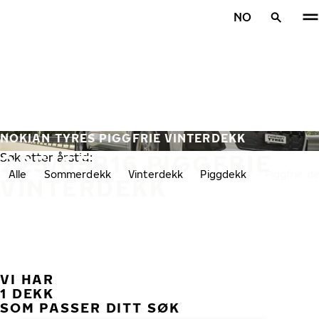
Gå videre til hovedsiden
NO
Hjem
NOKIAN TYRES PIGGFRIE VINTERDEKK
225/65R16 PIGGFRIE
Søk etter årstid:
Alle
Sommerdekk
Vinterdekk
Piggdekk
Piggfrie d
VINTERDEKK
VI HAR
TID
1 DEKK
SOM PASSER DITT SØK