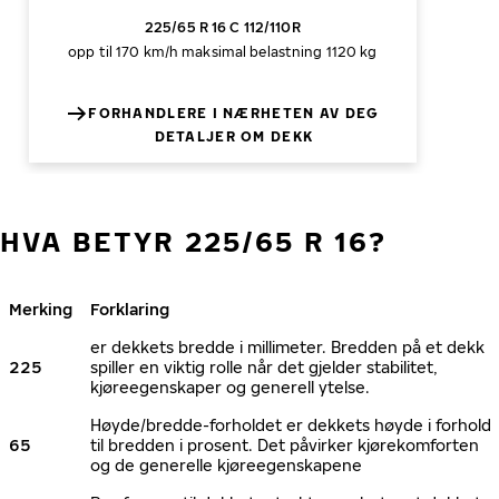
225/65 R 16 C 112/110R
opp til 170 km/h
maksimal belastning 1120 kg
FORHANDLERE I NÆRHETEN AV DEG
DETALJER OM DEKK
HVA BETYR 225/65 R 16?
Merking
Forklaring
er dekkets bredde i millimeter. Bredden på et dekk
225
spiller en viktig rolle når det gjelder stabilitet,
kjøreegenskaper og generell ytelse.
Høyde/bredde-forholdet er dekkets høyde i forhold
65
til bredden i prosent. Det påvirker kjørekomforten
og de generelle kjøreegenskapene