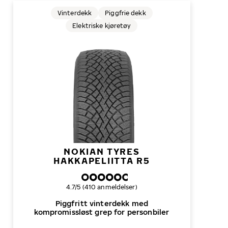
Vinterdekk
Piggfrie dekk
Elektriske kjøretøy
NOKIAN TYRES
HAKKAPELIITTA R5
Samlet dekkvurdering
4.7/5 (410 anmeldelser)
Piggfritt vinterdekk med
kompromissløst grep for personbiler