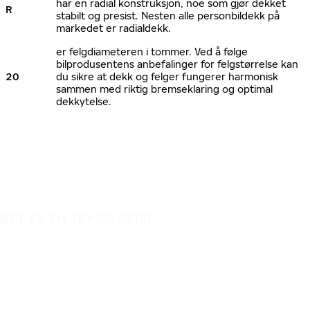
har en radial konstruksjon, noe som gjør dekket
R
stabilt og presist. Nesten alle personbildekk på
markedet er radialdekk.
er felgdiameteren i tommer. Ved å følge
bilprodusentens anbefalinger for felgstørrelse kan
20
du sikre at dekk og felger fungerer harmonisk
sammen med riktig bremseklaring og optimal
dekkytelse.
DET ER EN TRYGG REISE