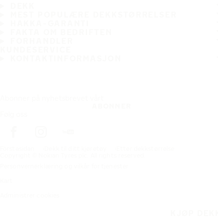
DEKK
MEST POPULÆRE DEKKSTØRRELSER
HAKKA-GARANTI
FAKTA OM BEDRIFTEN
FORHANDLER
KUNDESERVICE
KONTAKTINFORMASJON
Abonner på nyhetsbrevet vårt
ABONNER
Følg oss
Förstasidan
Dekk til ditt kjøretøy
Etter dekkstørrelse
Copyright © Nokian Tyres plc. All rights reserved.
Personvernerklæring og vilkår for tjenester
Kart
Administrer cookies
KJØP DEK