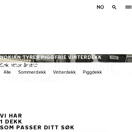
Gå videre til hovedsiden
NO
Hjem
NOKIAN TYRES PIGGFRIE VINTERDEKK
245/40R20 PIGGFRIE
Søk etter årstid:
Alle
Sommerdekk
Vinterdekk
Piggdekk
Piggfrie d
VINTERDEKK
VI HAR
TID
1 DEKK
SOM PASSER DITT SØK