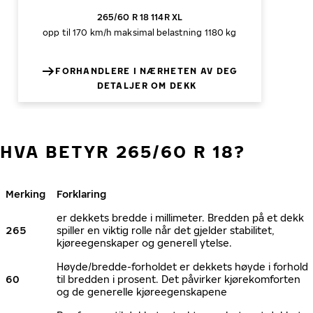
265/60 R 18 114R XL
opp til 170 km/h
maksimal belastning 1180 kg
FORHANDLERE I NÆRHETEN AV DEG
DETALJER OM DEKK
HVA BETYR 265/60 R 18?
Merking
Forklaring
er dekkets bredde i millimeter. Bredden på et dekk
265
spiller en viktig rolle når det gjelder stabilitet,
kjøreegenskaper og generell ytelse.
Høyde/bredde-forholdet er dekkets høyde i forhold
60
til bredden i prosent. Det påvirker kjørekomforten
og de generelle kjøreegenskapene