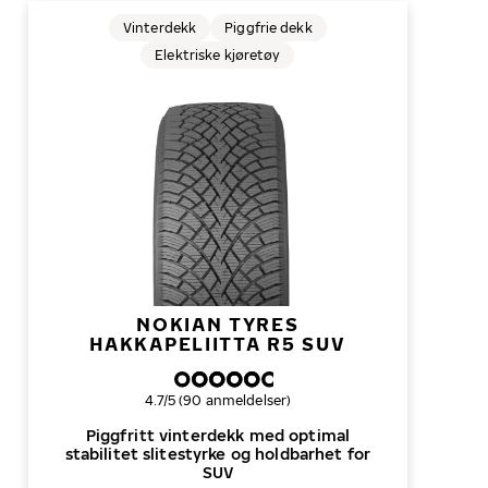
Vinterdekk
Piggfrie dekk
Elektriske kjøretøy
NOKIAN TYRES
HAKKAPELIITTA R5 SUV
Samlet dekkvurdering
4.7/5 (90 anmeldelser)
Piggfritt vinterdekk med optimal
stabilitet slitestyrke og holdbarhet for
SUV