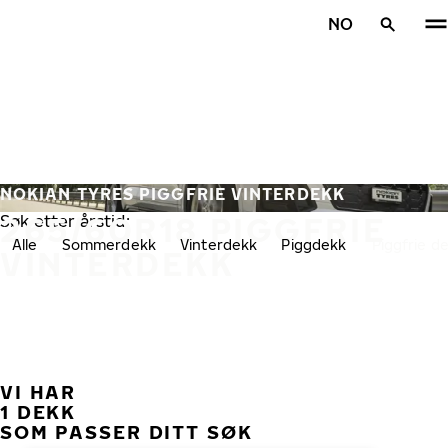
Gå videre til hovedsiden
NO
Hjem
NOKIAN TYRES PIGGFRIE VINTERDEKK
265/60R18 PIGGFRIE
Søk etter årstid:
Alle
Sommerdekk
Vinterdekk
Piggdekk
Piggfrie d
VINTERDEKK
VI HAR
TID
1 DEKK
SOM PASSER DITT SØK