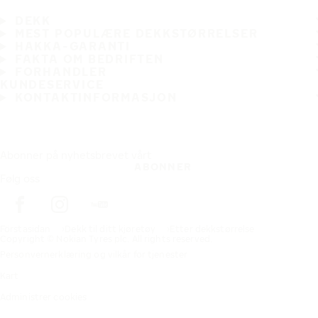
DEKK
MEST POPULÆRE DEKKSTØRRELSER
HAKKA-GARANTI
FAKTA OM BEDRIFTEN
FORHANDLER
KUNDESERVICE
KONTAKTINFORMASJON
Abonner på nyhetsbrevet vårt
ABONNER
Følg oss
Förstasidan
Dekk til ditt kjøretøy
Etter dekkstørrelse
Copyright © Nokian Tyres plc. All rights reserved.
Personvernerklæring og vilkår for tjenester
Kart
Administrer cookies