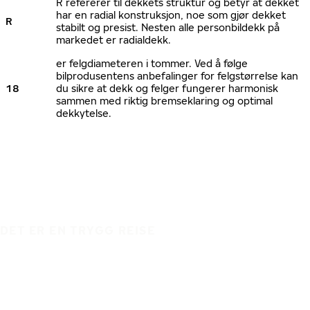
R refererer til dekkets struktur og betyr at dekket
har en radial konstruksjon, noe som gjør dekket
R
stabilt og presist. Nesten alle personbildekk på
markedet er radialdekk.
er felgdiameteren i tommer. Ved å følge
bilprodusentens anbefalinger for felgstørrelse kan
18
du sikre at dekk og felger fungerer harmonisk
sammen med riktig bremseklaring og optimal
dekkytelse.
DET ER EN TRYGG REISE