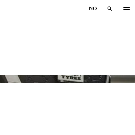
NO
TIDL
N