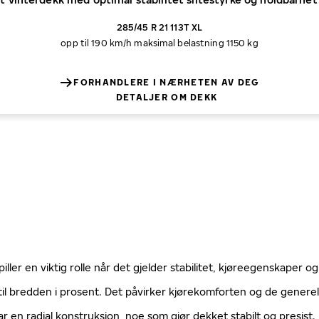
285/45 R 21 113T XL
opp til 190 km/h
maksimal belastning 1150 kg
FORHANDLERE I NÆRHETEN AV DEG
DETALJER OM DEKK
ller en viktig rolle når det gjelder stabilitet, kjøreegenskaper og
til bredden i prosent. Det påvirker kjørekomforten og de gener
ar en radial konstruksjon, noe som gjør dekket stabilt og presist