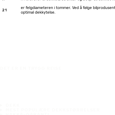
er felgdiameteren i tommer. Ved å følge bilprodusen
21
optimal dekkytelse.
DET ER EN TRYGG REISE
DEKK
MEST POPULÆRE DEKKSTØRRELSER
HAKKA-GARANTI