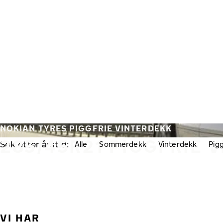
Gå videre til hovedsiden
Hjem
NOKIAN TYRES PIGGFRIE VINTERDEKK
285/45R21 PIGGFRIE 
Søk etter årstid:
Alle
Sommerdekk
Vinterdekk
Pig
VI HAR