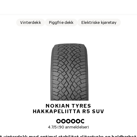
Vinterdekk
Piggfrie dekk
Elektriske kjøretøy
NOKIAN TYRES
HAKKAPELIITTA R5 SUV
Samlet dekkvurdering
4.7/5 (90 anmeldelser)
tt vinterdekk med optimal stabilitet slitestyrke og holdbarhet