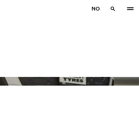
NO
TIDL
N