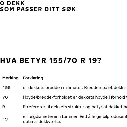
0 DEKK
SOM PASSER DITT SØK
HVA BETYR 155/70 R 19?
Merking
Forklaring
155
er dekkets bredde i millimeter. Bredden på et dekk spi
70
Høyde/bredde-forholdet er dekkets høyde i forhold 
R
R refererer til dekkets struktur og betyr at dekket h
er felgdiameteren i tommer. Ved å følge bilprodusen
19
optimal dekkytelse.