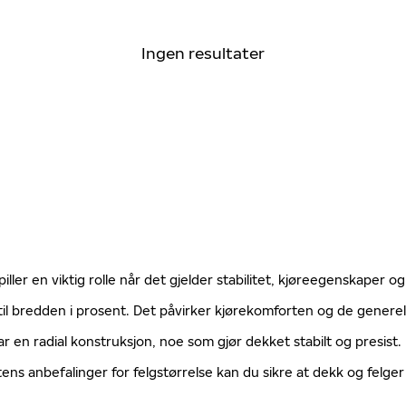
Ingen resultater
ller en viktig rolle når det gjelder stabilitet, kjøreegenskaper og
til bredden i prosent. Det påvirker kjørekomforten og de gener
ar en radial konstruksjon, noe som gjør dekket stabilt og presist
tens anbefalinger for felgstørrelse kan du sikre at dekk og fel