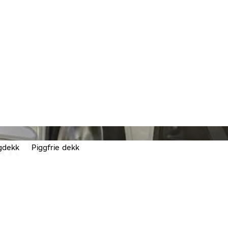
KK
gdekk
Piggfrie dekk