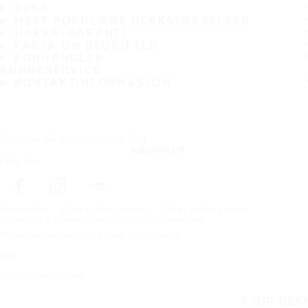
DEKK
MEST POPULÆRE DEKKSTØRRELSER
HAKKA-GARANTI
FAKTA OM BEDRIFTEN
FORHANDLER
KUNDESERVICE
KONTAKTINFORMASJON
Abonner på nyhetsbrevet vårt
ABONNER
Følg oss
Förstasidan
Dekk til ditt kjøretøy
Etter dekkstørrelse
Copyright © Nokian Tyres plc. All rights reserved.
Personvernerklæring og vilkår for tjenester
Kart
Administrer cookies
KJØP DEK