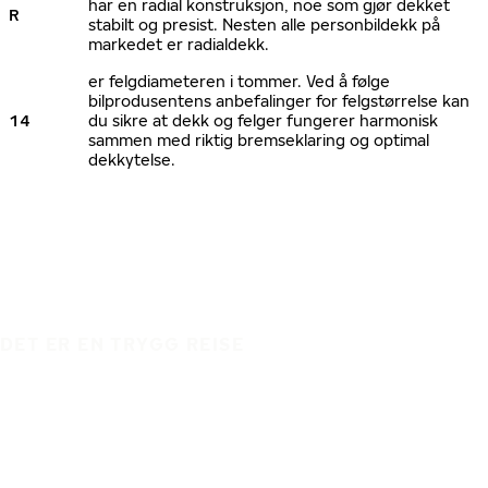
har en radial konstruksjon, noe som gjør dekket
R
stabilt og presist. Nesten alle personbildekk på
markedet er radialdekk.
er felgdiameteren i tommer. Ved å følge
bilprodusentens anbefalinger for felgstørrelse kan
14
du sikre at dekk og felger fungerer harmonisk
sammen med riktig bremseklaring og optimal
dekkytelse.
DET ER EN TRYGG REISE