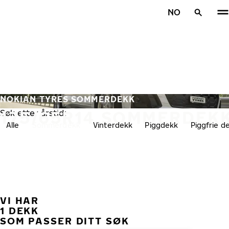
Gå videre til hovedsiden
NO
Hjem
NOKIAN TYRES SOMMERDEKK
175/65R14 SOMMERDEK
Søk etter årstid:
Alle
Sommerdekk
Vinterdekk
Piggdekk
Piggfrie d
VI HAR
TID
1 DEKK
SOM PASSER DITT SØK