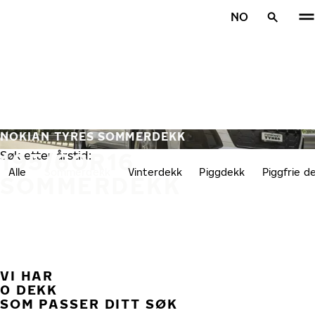
Gå videre til hovedsiden
NO
Hjem
NOKIAN TYRES SOMMERDEKK
195/60R16
Søk etter årstid:
Alle
Sommerdekk
Vinterdekk
Piggdekk
Piggfrie d
SOMMERDEKK
VI HAR
TID
0 DEKK
SOM PASSER DITT SØK