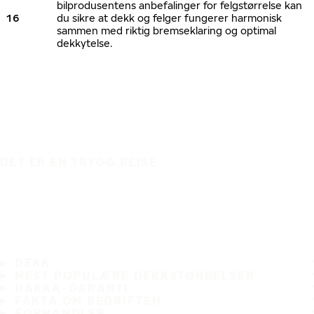
bilprodusentens anbefalinger for felgstørrelse kan
16
du sikre at dekk og felger fungerer harmonisk
sammen med riktig bremseklaring og optimal
dekkytelse.
DET ER EN TRYGG REISE
DEKK
MEST POPULÆRE DEKKSTØRRELSER
HAKKA-GARANTI
FAKTA OM BEDRIFTEN
FORHANDLER