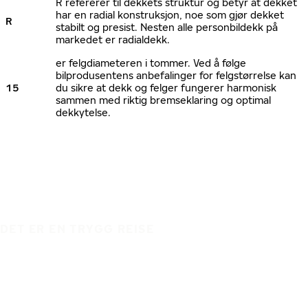
R refererer til dekkets struktur og betyr at dekket
har en radial konstruksjon, noe som gjør dekket
R
stabilt og presist. Nesten alle personbildekk på
markedet er radialdekk.
er felgdiameteren i tommer. Ved å følge
bilprodusentens anbefalinger for felgstørrelse kan
15
du sikre at dekk og felger fungerer harmonisk
sammen med riktig bremseklaring og optimal
dekkytelse.
DET ER EN TRYGG REISE