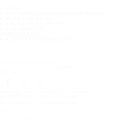
DEKK
MEST POPULÆRE DEKKSTØRRELSER
HAKKA-GARANTI
FAKTA OM BEDRIFTEN
FORHANDLER
KUNDESERVICE
KONTAKTINFORMASJON
Abonner på nyhetsbrevet vårt
ABONNER
Følg oss
Förstasidan
Dekk til ditt kjøretøy
Etter dekkstørrelse
Copyright © Nokian Tyres plc. All rights reserved.
Personvernerklæring og vilkår for tjenester
Kart
Administrer cookies