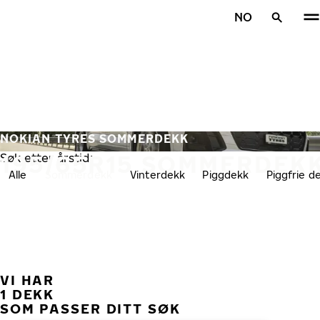
Gå videre til hovedsiden
NO
Hjem
NOKIAN TYRES SOMMERDEKK
195/65R15 SOMMERDEK
Søk etter årstid:
Alle
Sommerdekk
Vinterdekk
Piggdekk
Piggfrie d
VI HAR
TID
1 DEKK
SOM PASSER DITT SØK