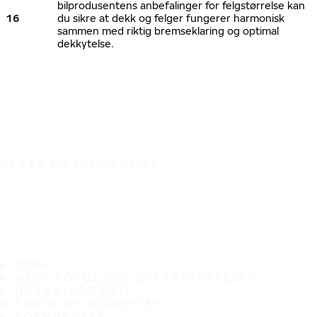
bilprodusentens anbefalinger for felgstørrelse kan
16
du sikre at dekk og felger fungerer harmonisk
sammen med riktig bremseklaring og optimal
dekkytelse.
DET ER EN TRYGG REISE
DEKK
MEST POPULÆRE DEKKSTØRRELSER
HAKKA-GARANTI
FAKTA OM BEDRIFTEN
FORHANDLER