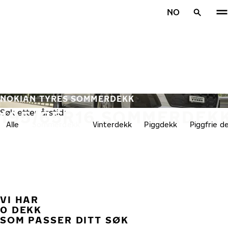
Gå videre til hovedsiden
NO
Hjem
NOKIAN TYRES SOMMERDEKK
195/65R16 SOMMERDEK
Søk etter årstid:
Alle
Sommerdekk
Vinterdekk
Piggdekk
Piggfrie d
VI HAR
TID
0 DEKK
SOM PASSER DITT SØK