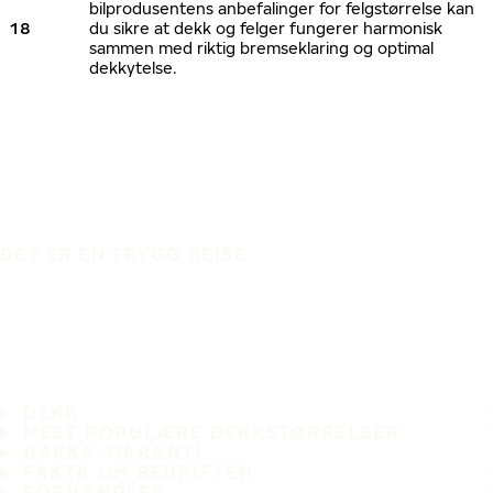
bilprodusentens anbefalinger for felgstørrelse kan
18
du sikre at dekk og felger fungerer harmonisk
sammen med riktig bremseklaring og optimal
dekkytelse.
DET ER EN TRYGG REISE
DEKK
MEST POPULÆRE DEKKSTØRRELSER
HAKKA-GARANTI
FAKTA OM BEDRIFTEN
FORHANDLER