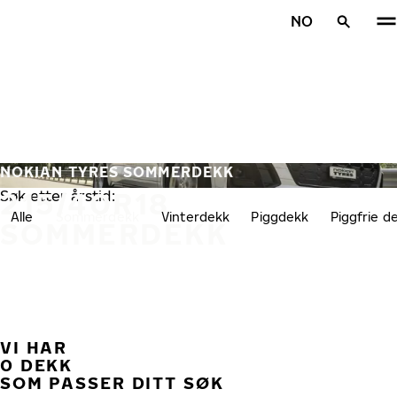
Gå videre til hovedsiden
NO
Hjem
NOKIAN TYRES SOMMERDEKK
215/40R18
Søk etter årstid:
Alle
Sommerdekk
Vinterdekk
Piggdekk
Piggfrie d
SOMMERDEKK
VI HAR
TID
0 DEKK
SOM PASSER DITT SØK