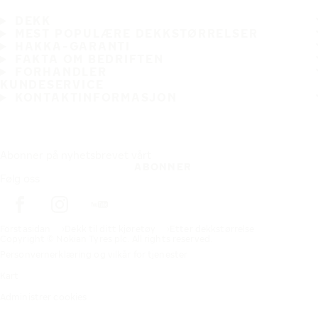
DEKK
MEST POPULÆRE DEKKSTØRRELSER
HAKKA-GARANTI
FAKTA OM BEDRIFTEN
FORHANDLER
KUNDESERVICE
KONTAKTINFORMASJON
Abonner på nyhetsbrevet vårt
ABONNER
Følg oss
Förstasidan
Dekk til ditt kjøretøy
Etter dekkstørrelse
Copyright © Nokian Tyres plc. All rights reserved.
Personvernerklæring og vilkår for tjenester
Kart
Administrer cookies