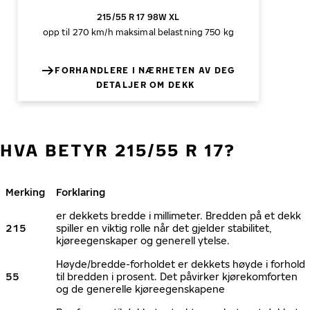
215/55 R 17 98W XL
opp til 270 km/h
maksimal belastning 750 kg
FORHANDLERE I NÆRHETEN AV DEG
DETALJER OM DEKK
HVA BETYR 215/55 R 17?
Merking
Forklaring
er dekkets bredde i millimeter. Bredden på et dekk
215
spiller en viktig rolle når det gjelder stabilitet,
kjøreegenskaper og generell ytelse.
Høyde/bredde-forholdet er dekkets høyde i forhold
55
til bredden i prosent. Det påvirker kjørekomforten
og de generelle kjøreegenskapene