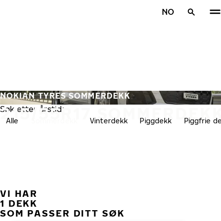
Gå videre til hovedsiden
NO
Hjem
NOKIAN TYRES SOMMERDEKK
215/55R17 SOMMERDEK
Søk etter årstid:
Alle
Sommerdekk
Vinterdekk
Piggdekk
Piggfrie d
VI HAR
TID
1 DEKK
SOM PASSER DITT SØK