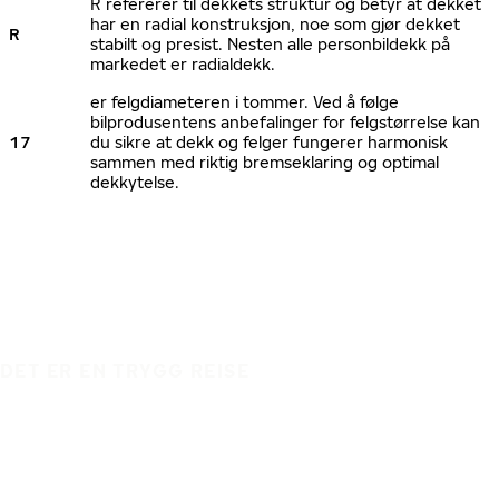
R refererer til dekkets struktur og betyr at dekket
har en radial konstruksjon, noe som gjør dekket
R
stabilt og presist. Nesten alle personbildekk på
markedet er radialdekk.
er felgdiameteren i tommer. Ved å følge
bilprodusentens anbefalinger for felgstørrelse kan
17
du sikre at dekk og felger fungerer harmonisk
sammen med riktig bremseklaring og optimal
dekkytelse.
DET ER EN TRYGG REISE