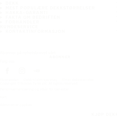
DEKK
MEST POPULÆRE DEKKSTØRRELSER
HAKKA-GARANTI
FAKTA OM BEDRIFTEN
FORHANDLER
KUNDESERVICE
KONTAKTINFORMASJON
Abonner på nyhetsbrevet vårt
ABONNER
Følg oss
Förstasidan
Dekk til ditt kjøretøy
Etter dekkstørrelse
Copyright © Nokian Tyres plc. All rights reserved.
Personvernerklæring og vilkår for tjenester
Kart
Administrer cookies
KJØP DEK