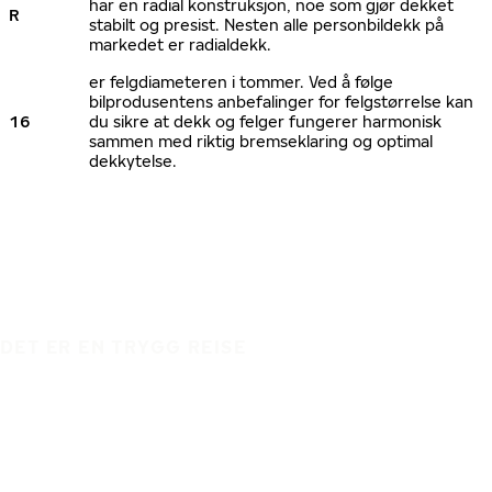
har en radial konstruksjon, noe som gjør dekket
R
stabilt og presist. Nesten alle personbildekk på
markedet er radialdekk.
er felgdiameteren i tommer. Ved å følge
bilprodusentens anbefalinger for felgstørrelse kan
16
du sikre at dekk og felger fungerer harmonisk
sammen med riktig bremseklaring og optimal
dekkytelse.
DET ER EN TRYGG REISE