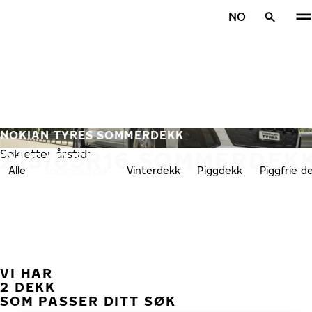
Gå videre til hovedsiden
NO
Hjem
NOKIAN TYRES SOMMERDEKK
215/65R16 SOMMERDEK
Søk etter årstid:
Alle
Sommerdekk
Vinterdekk
Piggdekk
Piggfrie d
VI HAR
TID
2 DEKK
SOM PASSER DITT SØK