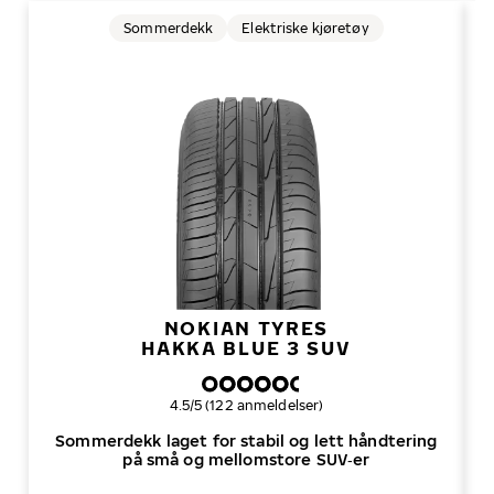
Sommerdekk
Elektriske kjøretøy
NOKIAN TYRES
HAKKA BLUE 3 SUV
Samlet dekkvurdering
4.5/5 (122 anmeldelser)
Sommerdekk laget for stabil og lett håndtering
på små og mellomstore SUV‑er