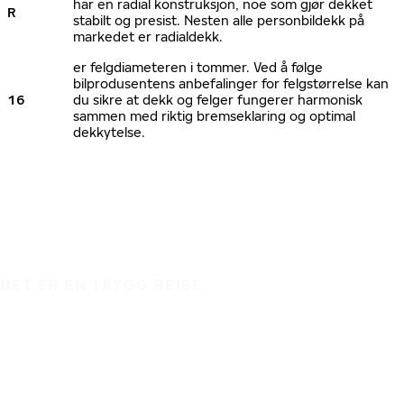
har en radial konstruksjon, noe som gjør dekket
R
stabilt og presist. Nesten alle personbildekk på
markedet er radialdekk.
er felgdiameteren i tommer. Ved å følge
bilprodusentens anbefalinger for felgstørrelse kan
16
du sikre at dekk og felger fungerer harmonisk
sammen med riktig bremseklaring og optimal
dekkytelse.
DET ER EN TRYGG REISE