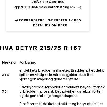
215/75 R 16 C 116/114S
opp til 180 km/h
maksimal belastning 1250 kg
FORHANDLERE I NÆRHETEN AV DEG
DETALJER OM DEKK
HVA BETYR 215/75 R 16?
Merking
Forklaring
er dekkets bredde i millimeter. Bredden på et dekk
215
spiller en viktig rolle når det gjelder stabilitet,
kjøreegenskaper og generell ytelse.
Høyde/bredde-forholdet er dekkets høyde i forhold
75
til bredden i prosent. Det påvirker kjørekomforten
og de generelle kjøreegenskapene
R refererer til dekkets struktur og betyr at dekket