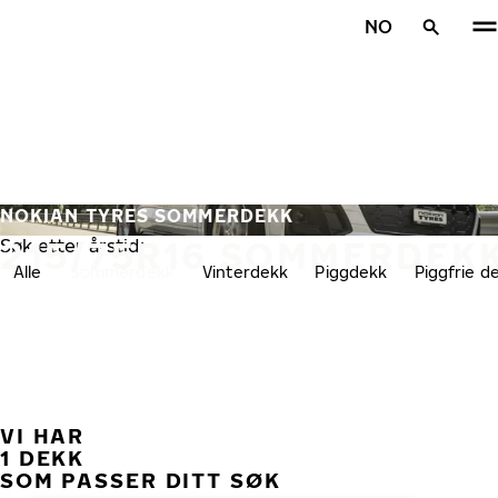
Gå videre til hovedsiden
NO
Hjem
NOKIAN TYRES SOMMERDEKK
215/75R16 SOMMERDEK
Søk etter årstid:
Alle
Sommerdekk
Vinterdekk
Piggdekk
Piggfrie d
VI HAR
TID
1 DEKK
SOM PASSER DITT SØK