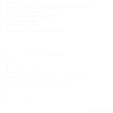
DEKK
MEST POPULÆRE DEKKSTØRRELSER
HAKKA-GARANTI
FAKTA OM BEDRIFTEN
FORHANDLER
KUNDESERVICE
KONTAKTINFORMASJON
Abonner på nyhetsbrevet vårt
ABONNER
Følg oss
Förstasidan
Dekk til ditt kjøretøy
Etter dekkstørrelse
Copyright © Nokian Tyres plc. All rights reserved.
Personvernerklæring og vilkår for tjenester
Kart
Administrer cookies
KJØP DEK