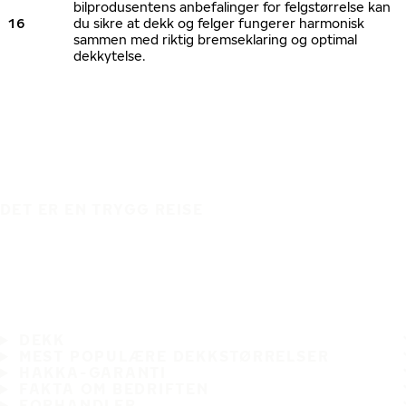
bilprodusentens anbefalinger for felgstørrelse kan
16
du sikre at dekk og felger fungerer harmonisk
sammen med riktig bremseklaring og optimal
dekkytelse.
DET ER EN TRYGG REISE
DEKK
MEST POPULÆRE DEKKSTØRRELSER
HAKKA-GARANTI
FAKTA OM BEDRIFTEN
FORHANDLER