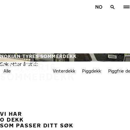
Gå videre til hovedsiden
NO
Hjem
NOKIAN TYRES SOMMERDEKK
225/55R16
Søk etter årstid:
Alle
Sommerdekk
Vinterdekk
Piggdekk
Piggfrie d
SOMMERDEKK
VI HAR
TID
0 DEKK
SOM PASSER DITT SØK