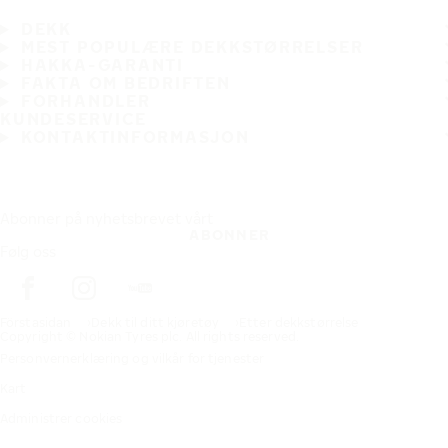
DEKK
MEST POPULÆRE DEKKSTØRRELSER
HAKKA-GARANTI
FAKTA OM BEDRIFTEN
FORHANDLER
KUNDESERVICE
KONTAKTINFORMASJON
Abonner på nyhetsbrevet vårt
ABONNER
Følg oss
Förstasidan
Dekk til ditt kjøretøy
Etter dekkstørrelse
Copyright © Nokian Tyres plc. All rights reserved.
Personvernerklæring og vilkår for tjenester
Kart
Administrer cookies