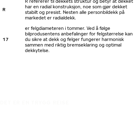
R refererer til dekkets struktur og betyr at dekket
har en radial konstruksjon, noe som gjør dekket
R
stabilt og presist. Nesten alle personbildekk på
markedet er radialdekk.
er felgdiameteren i tommer. Ved å følge
bilprodusentens anbefalinger for felgstørrelse kan
17
du sikre at dekk og felger fungerer harmonisk
sammen med riktig bremseklaring og optimal
dekkytelse.
DET ER EN TRYGG REISE