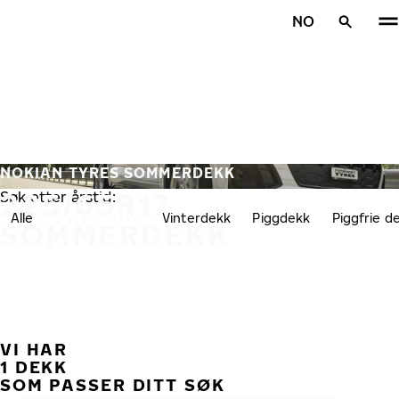
Gå videre til hovedsiden
NO
Hjem
NOKIAN TYRES SOMMERDEKK
225/65R17
Søk etter årstid:
Alle
Sommerdekk
Vinterdekk
Piggdekk
Piggfrie d
SOMMERDEKK
VI HAR
TID
1 DEKK
SOM PASSER DITT SØK