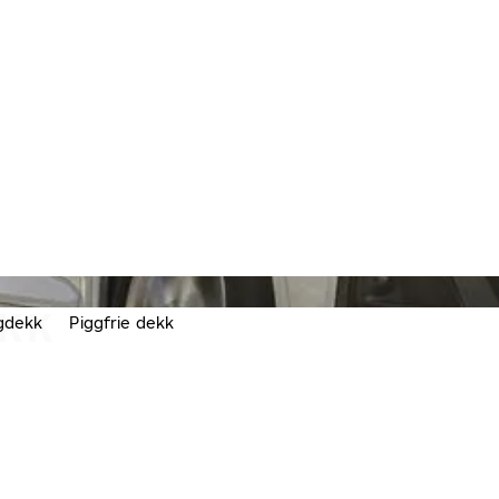
EKK
gdekk
Piggfrie dekk