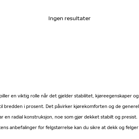
Ingen resultater
ller en viktig rolle når det gjelder stabilitet, kjøreegenskaper og
til bredden i prosent. Det påvirker kjørekomforten og de gener
ar en radial konstruksjon, noe som gjør dekket stabilt og presist
tens anbefalinger for felgstørrelse kan du sikre at dekk og fel