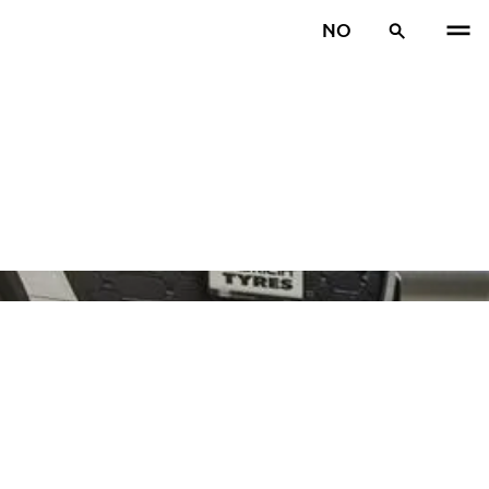
NO
TIDL
N