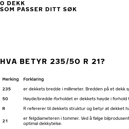
0 DEKK
SOM PASSER DITT SØK
HVA BETYR 235/50 R 21?
Merking
Forklaring
235
er dekkets bredde i millimeter. Bredden på et dekk spi
50
Høyde/bredde-forholdet er dekkets høyde i forhold 
R
R refererer til dekkets struktur og betyr at dekket h
er felgdiameteren i tommer. Ved å følge bilprodusen
21
optimal dekkytelse.