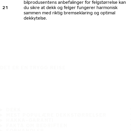
bilprodusentens anbefalinger for felgstørrelse kan
21
du sikre at dekk og felger fungerer harmonisk
sammen med riktig bremseklaring og optimal
dekkytelse.
DET ER EN TRYGG REISE
DEKK
MEST POPULÆRE DEKKSTØRRELSER
HAKKA-GARANTI
FAKTA OM BEDRIFTEN
FORHANDLER