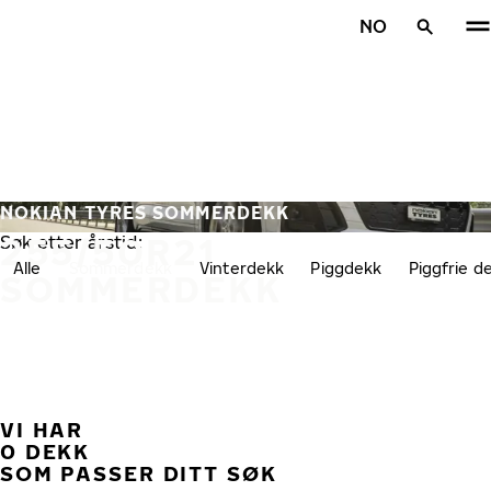
Gå videre til hovedsiden
NO
Hjem
NOKIAN TYRES SOMMERDEKK
255/50R21
Søk etter årstid:
Alle
Sommerdekk
Vinterdekk
Piggdekk
Piggfrie d
SOMMERDEKK
VI HAR
TID
0 DEKK
SOM PASSER DITT SØK