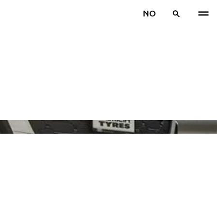
NO
TIDL
N