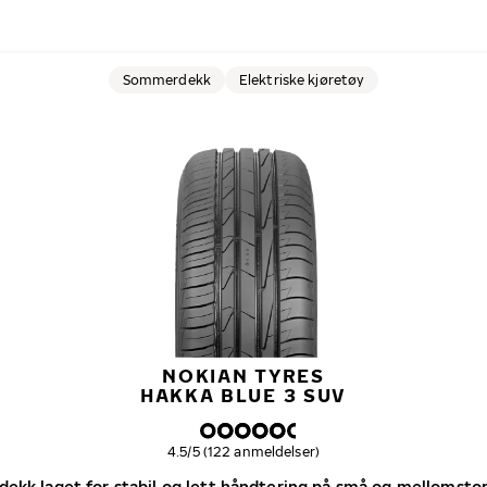
Sommerdekk
Elektriske kjøretøy
NOKIAN TYRES
HAKKA BLUE 3 SUV
Samlet dekkvurdering
4.5/5 (122 anmeldelser)
kk laget for stabil og lett håndtering på små og mellomsto