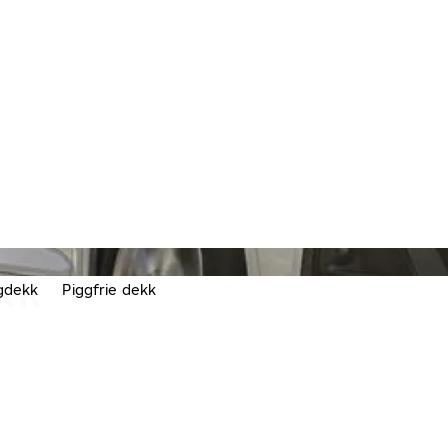
KK
gdekk
Piggfrie dekk