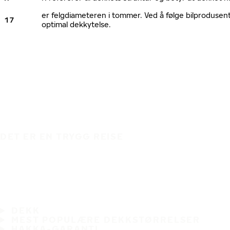
er felgdiameteren i tommer. Ved å følge bilprodusen
17
optimal dekkytelse.
DET ER EN TRYGG REISE
DEKK
MEST POPULÆRE DEKKSTØRRELSER
HAKKA-GARANTI