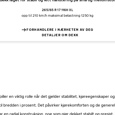
265/65 R 17 116H XL
opp til 210 km/h
maksimal belastning 1250 kg
FORHANDLERE I NÆRHETEN AV DEG
DETALJER OM DEKK
ller en viktig rolle når det gjelder stabilitet, kjøreegenskaper og
til bredden i prosent. Det påvirker kjørekomforten og de gener
ar en radial konstruksjon, noe som gjør dekket stabilt og presist