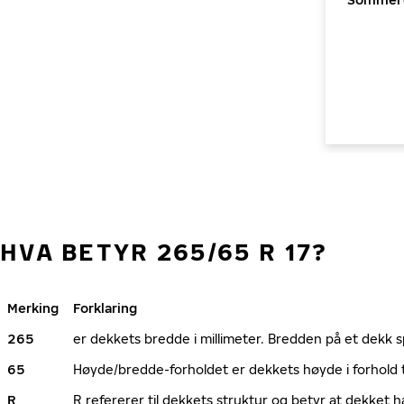
HVA BETYR 265/65 R 17?
Merking
Forklaring
265
er dekkets bredde i millimeter. Bredden på et dekk spi
65
Høyde/bredde-forholdet er dekkets høyde i forhold 
R
R refererer til dekkets struktur og betyr at dekket h