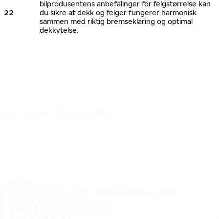
bilprodusentens anbefalinger for felgstørrelse kan
22
du sikre at dekk og felger fungerer harmonisk
sammen med riktig bremseklaring og optimal
dekkytelse.
DET ER EN TRYGG REISE
DEKK
MEST POPULÆRE DEKKSTØRRELSER
HAKKA-GARANTI
FAKTA OM BEDRIFTEN
FORHANDLER