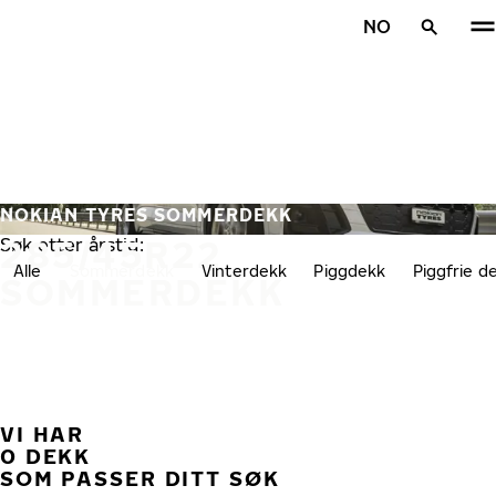
Gå videre til hovedsiden
NO
Hjem
NOKIAN TYRES SOMMERDEKK
285/45R22
Søk etter årstid:
Alle
Sommerdekk
Vinterdekk
Piggdekk
Piggfrie d
SOMMERDEKK
VI HAR
TID
0 DEKK
SOM PASSER DITT SØK