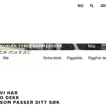
Gå videre til hovedsiden
NO
Hjem
NOKIAN TYRES SOMMERDEKK
295/60R20
Søk etter årstid:
Alle
Sommerdekk
Vinterdekk
Piggdekk
Piggfrie d
SOMMERDEKK
VI HAR
TID
0 DEKK
SOM PASSER DITT SØK