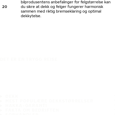
bilprodusentens anbefalinger for felgstørrelse kan
20
du sikre at dekk og felger fungerer harmonisk
sammen med riktig bremseklaring og optimal
dekkytelse.
DET ER EN TRYGG REISE
DEKK
MEST POPULÆRE DEKKSTØRRELSER
HAKKA-GARANTI
FAKTA OM BEDRIFTEN
FORHANDLER