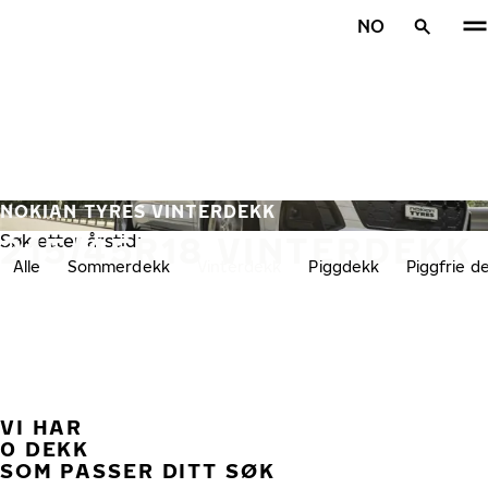
Gå videre til hovedsiden
NO
Hjem
NOKIAN TYRES VINTERDEKK
215/45R18 VINTERDEKK
Søk etter årstid:
Alle
Sommerdekk
Vinterdekk
Piggdekk
Piggfrie d
VI HAR
TID
0 DEKK
SOM PASSER DITT SØK