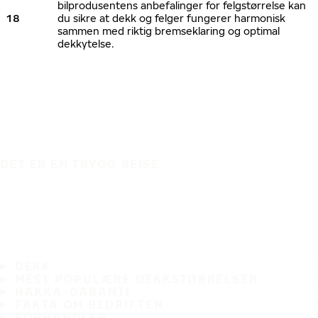
bilprodusentens anbefalinger for felgstørrelse kan
18
du sikre at dekk og felger fungerer harmonisk
sammen med riktig bremseklaring og optimal
dekkytelse.
DET ER EN TRYGG REISE
DEKK
MEST POPULÆRE DEKKSTØRRELSER
HAKKA-GARANTI
FAKTA OM BEDRIFTEN
FORHANDLER