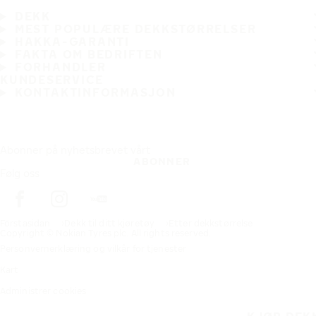
DEKK
MEST POPULÆRE DEKKSTØRRELSER
HAKKA-GARANTI
FAKTA OM BEDRIFTEN
FORHANDLER
KUNDESERVICE
KONTAKTINFORMASJON
Abonner på nyhetsbrevet vårt
ABONNER
Følg oss
Förstasidan
Dekk til ditt kjøretøy
Etter dekkstørrelse
Copyright © Nokian Tyres plc. All rights reserved.
Personvernerklæring og vilkår for tjenester
Kart
Administrer cookies