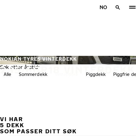
Gå videre til hovedsiden
NO
Hjem
NOKIAN TYRES VINTERDEKK
235/60R18 VINTERDEKK
Søk etter årstid:
Alle
Sommerdekk
Vinterdekk
Piggdekk
Piggfrie d
VI HAR
TID
5 DEKK
SOM PASSER DITT SØK