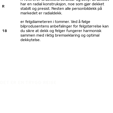
har en radial konstruksjon, noe som gjør dekket
R
stabilt og presist. Nesten alle personbildekk på
markedet er radialdekk.
er felgdiameteren i tommer. Ved å følge
bilprodusentens anbefalinger for felgstørrelse kan
18
du sikre at dekk og felger fungerer harmonisk
sammen med riktig bremseklaring og optimal
dekkytelse.
DET ER EN TRYGG REISE