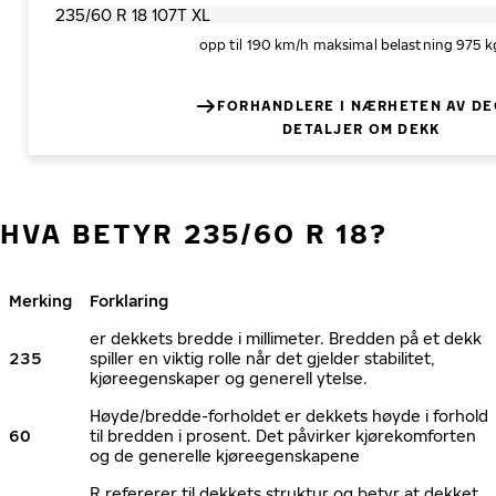
opp til 190 km/h
maksimal belastning 975 k
FORHANDLERE I NÆRHETEN AV DE
DETALJER OM DEKK
HVA BETYR 235/60 R 18?
Merking
Forklaring
er dekkets bredde i millimeter. Bredden på et dekk
235
spiller en viktig rolle når det gjelder stabilitet,
kjøreegenskaper og generell ytelse.
Høyde/bredde-forholdet er dekkets høyde i forhold
60
til bredden i prosent. Det påvirker kjørekomforten
og de generelle kjøreegenskapene
R refererer til dekkets struktur og betyr at dekket