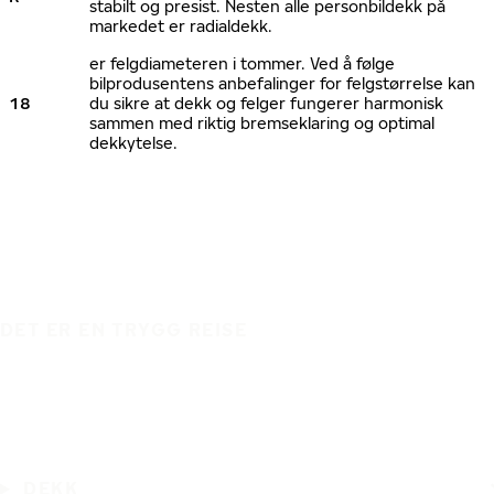
stabilt og presist. Nesten alle personbildekk på
markedet er radialdekk.
er felgdiameteren i tommer. Ved å følge
bilprodusentens anbefalinger for felgstørrelse kan
18
du sikre at dekk og felger fungerer harmonisk
sammen med riktig bremseklaring og optimal
dekkytelse.
DET ER EN TRYGG REISE
DEKK