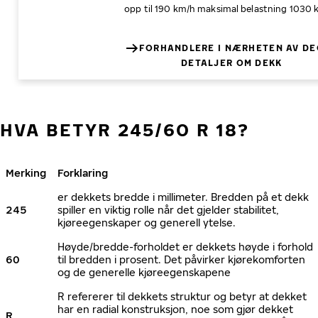
opp til 190 km/h
maksimal belastning 1030 
FORHANDLERE I NÆRHETEN AV DE
DETALJER OM DEKK
HVA BETYR 245/60 R 18?
Merking
Forklaring
er dekkets bredde i millimeter. Bredden på et dekk
245
spiller en viktig rolle når det gjelder stabilitet,
kjøreegenskaper og generell ytelse.
Høyde/bredde-forholdet er dekkets høyde i forhold
60
til bredden i prosent. Det påvirker kjørekomforten
og de generelle kjøreegenskapene
R refererer til dekkets struktur og betyr at dekket
har en radial konstruksjon, noe som gjør dekket
R