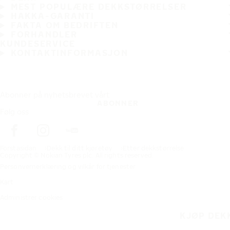
MEST POPULÆRE DEKKSTØRRELSER
HAKKA-GARANTI
FAKTA OM BEDRIFTEN
FORHANDLER
KUNDESERVICE
KONTAKTINFORMASJON
Abonner på nyhetsbrevet vårt
ABONNER
Følg oss
Förstasidan
Dekk til ditt kjøretøy
Etter dekkstørrelse
Copyright © Nokian Tyres plc. All rights reserved.
Personvernerklæring og vilkår for tjenester
Kart
Administrer cookies
KJØP DEK