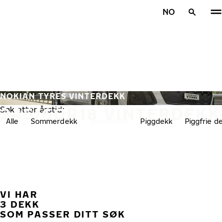
Gå videre til hovedsiden
NO
Hjem
NOKIAN TYRES VINTERDEKK
245/60R18 VINTERDEKK
Søk etter årstid:
Alle
Sommerdekk
Vinterdekk
Piggdekk
Piggfrie d
VI HAR
TID
3 DEKK
SOM PASSER DITT SØK