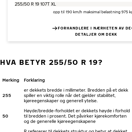
opp til 190 km/h
maksimal belastning 975 k
FORHANDLERE I NÆRHETEN AV DE
DETALJER OM DEKK
HVA BETYR 255/50 R 19?
Merking
Forklaring
er dekkets bredde i millimeter. Bredden på et dekk
255
spiller en viktig rolle når det gjelder stabilitet,
kjøreegenskaper og generell ytelse.
Høyde/bredde-forholdet er dekkets høyde i forhold
50
til bredden i prosent. Det påvirker kjørekomforten
og de generelle kjøreegenskapene
R refererer til dekkets struktur og betyr at dekket