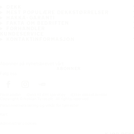
DEKK
MEST POPULÆRE DEKKSTØRRELSER
HAKKA-GARANTI
FAKTA OM BEDRIFTEN
FORHANDLER
KUNDESERVICE
KONTAKTINFORMASJON
Abonner på nyhetsbrevet vårt
ABONNER
Følg oss
Förstasidan
Dekk til ditt kjøretøy
Etter dekkstørrelse
Copyright © Nokian Tyres plc. All rights reserved.
Personvernerklæring og vilkår for tjenester
Kart
Administrer cookies