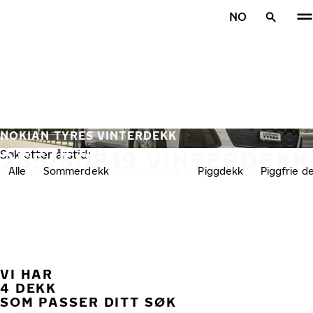
Gå videre til hovedsiden
NO
Hjem
NOKIAN TYRES VINTERDEKK
255/50R19 VINTERDEKK
Søk etter årstid:
Alle
Sommerdekk
Vinterdekk
Piggdekk
Piggfrie d
VI HAR
TID
4 DEKK
SOM PASSER DITT SØK