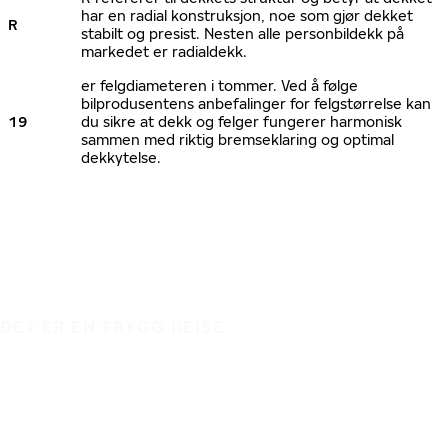
har en radial konstruksjon, noe som gjør dekket
R
stabilt og presist. Nesten alle personbildekk på
markedet er radialdekk.
er felgdiameteren i tommer. Ved å følge
bilprodusentens anbefalinger for felgstørrelse kan
19
du sikre at dekk og felger fungerer harmonisk
sammen med riktig bremseklaring og optimal
dekkytelse.
DET ER EN TRYGG REISE