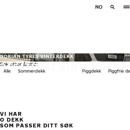
Gå videre til hovedsiden
NO
Hjem
NOKIAN TYRES VINTERDEKK
255/70R17 VINTERDEKK
Søk etter årstid:
Alle
Sommerdekk
Vinterdekk
Piggdekk
Piggfrie d
VI HAR
TID
0 DEKK
SOM PASSER DITT SØK