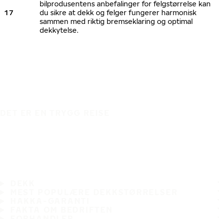
bilprodusentens anbefalinger for felgstørrelse kan
17
du sikre at dekk og felger fungerer harmonisk
sammen med riktig bremseklaring og optimal
dekkytelse.
DET ER EN TRYGG REISE
DEKK
MEST POPULÆRE DEKKSTØRRELSER
HAKKA-GARANTI
FAKTA OM BEDRIFTEN
FORHANDLER